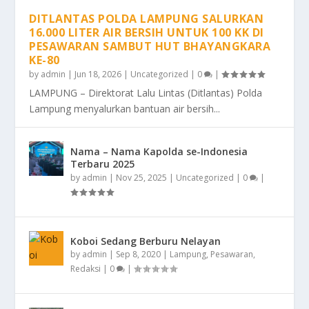
DITLANTAS POLDA LAMPUNG SALURKAN
16.000 LITER AIR BERSIH UNTUK 100 KK DI
PESAWARAN SAMBUT HUT BHAYANGKARA
KE-80
by
admin
|
Jun 18, 2026
|
Uncategorized
|
0
|
LAMPUNG – Direktorat Lalu Lintas (Ditlantas) Polda
Lampung menyalurkan bantuan air bersih...
Nama – Nama Kapolda se-Indonesia
Terbaru 2025
by
admin
|
Nov 25, 2025
|
Uncategorized
|
0
|
Koboi Sedang Berburu Nelayan
by
admin
|
Sep 8, 2020
|
Lampung
,
Pesawaran
,
Redaksi
|
0
|