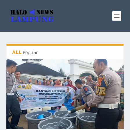
ALL
Popular