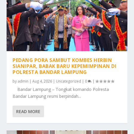
PEDANG PORA SAMBUT KOMBES HERBIN
SIANIPAR, BABAK BARU KEPEMIMPINAN DI
POLRESTA BANDAR LAMPUNG
by
admin
|
Aug 4, 2026
|
Uncategorized
|
0
|
Bandar Lampung – Tongkat komando Polresta
Bandar Lampung resmi berpindah...
READ MORE