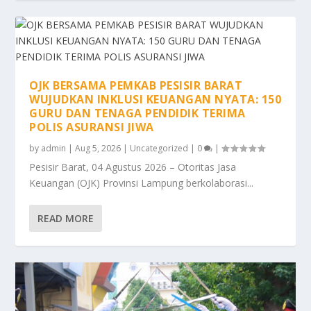
OJK BERSAMA PEMKAB PESISIR BARAT
WUJUDKAN INKLUSI KEUANGAN NYATA: 150
GURU DAN TENAGA PENDIDIK TERIMA
POLIS ASURANSI JIWA
by
admin
|
Aug 5, 2026
|
Uncategorized
|
0
|
Pesisir Barat, 04 Agustus 2026 – Otoritas Jasa
Keuangan (OJK) Provinsi Lampung berkolaborasi...
READ MORE