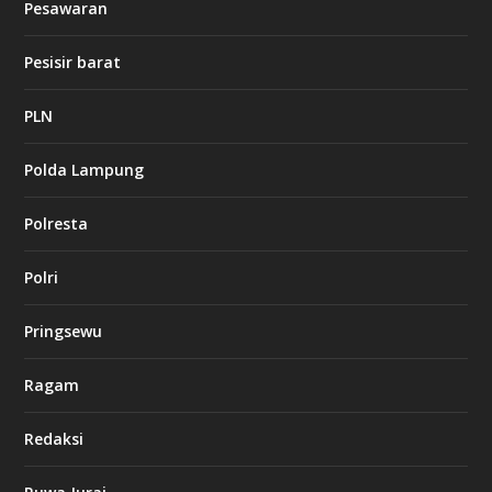
Pesawaran
e
t
1
Pesisir barat
2
c
a
PLN
s
i
Polda Lampung
n
o
Polresta
l
Polri
u
c
k
Pringsewu
8
c
a
Ragam
s
i
Redaksi
n
o