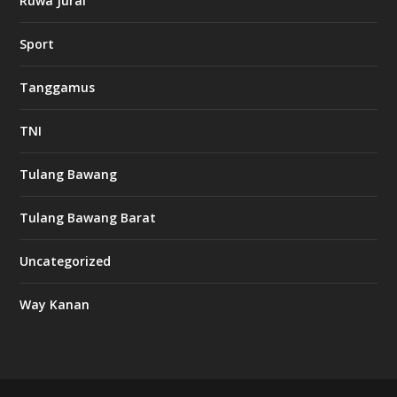
Ruwa Jurai
w
Sport
3
8
8
Tanggamus
c
a
s
TNI
i
n
o
Tulang Bawang
Tulang Bawang Barat
t
k
Uncategorized
6
6
Way Kanan
O
s
v
m