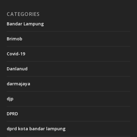
o
CATEGORIES
g
Bandar Lampung
n
b
Brimob
e
t
c
Covid-19
a
s
i
Danlanud
n
o
darmajaya
h
djp
t
t
DPRD
p
s
:
dprd kota bandar lampung
/
/