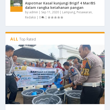
Aspotmar Kasal kunjungi Brigif 4 Mar/BS
dalam rangka ketahanan pangan
by
admin
|
Sep 11, 2020
|
Lampung
,
Pesawaran
,
Redaksi
|
0
|
ALL
Top Rated