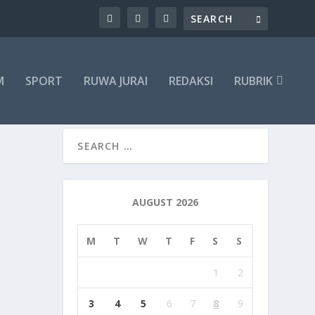
M
SPORT
RUWA JURAI
REDAKSI
RUBRIK
AUGUST 2026
M
T
W
T
F
S
S
1
2
3
4
5
6
7
8
9