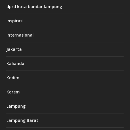
s
dprd kota bandar lampung
i
n
o
Inspirasi
Internasional
g
n
b
Jakarta
e
t
Kalianda
c
a
s
Kodim
i
n
o
Korem
Lampung
h
t
t
Lampung Barat
p
s