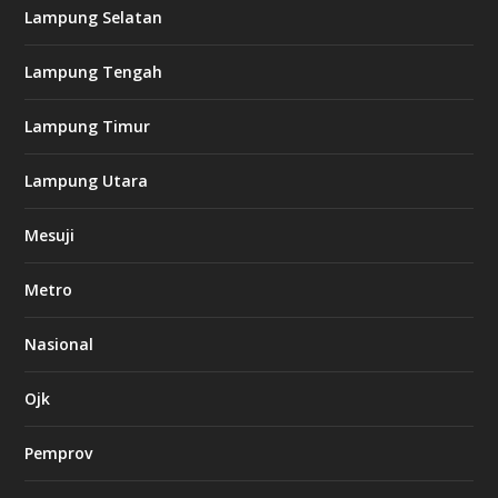
Lampung Selatan
:
/
/
Lampung Tengah
s
o
d
Lampung Timur
o
6
6
Lampung Utara
-
s
Mesuji
7
7
7
Metro
.
c
o
Nasional
m
Ojk
l
k
Pemprov
8
8