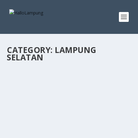
CATEGORY:
LAMPUNG
SELATAN
TEMBUS RP3,040 TRILIUN! INVESTASI
LAMPUNG SELATAN 2025 OVER TARGET 115
PERSEN, BUKTI KOMITMEN BUPATI
RADITYO EGI PERMUDAH PERIZINAN
by
admin
|
Feb 25, 2026
|
Lampung Selatan
|
0
|
Kalianda – Realisasi investasi Kabupaten Lampung