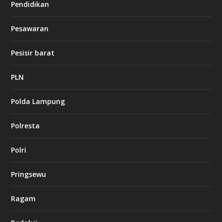
Pendidikan
c
a
s
Pesawaran
i
n
o
Pesisir barat
PLN
k
i
n
Polda Lampung
g
b
Polresta
e
t
8
Polri
6
c
a
Pringsewu
s
i
n
Ragam
o