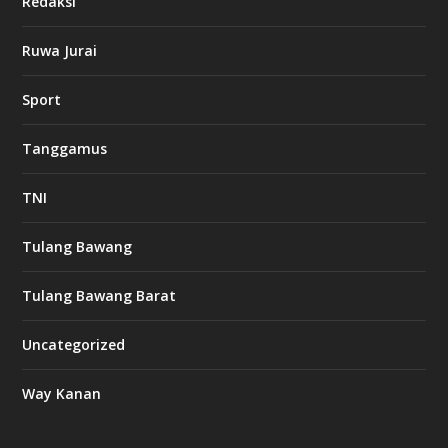
Redaksi
d
b
Ruwa Jurai
e
t
Sport
1
2
c
Tanggamus
a
s
i
TNI
n
o
Tulang Bawang
l
Tulang Bawang Barat
u
c
Uncategorized
k
8
c
Way Kanan
a
s
i