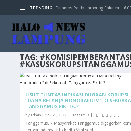
TRENDING:
Ditlantas Polda Lampung Salurkan 16.000 
TAG:
#KOMISIPEMBERANTAS
#KASUSKORUPSITANGGAMUS
USUT TUNTAS INDIKASI DUGAAN KORUPSI
“DANA BELANJA HONORARIUM” DI SEKDAK
TANGGAMUS FIKTIF..?
by
admin
|
Nov 25, 2022
|
Tanggamus
|
0
|
Tanggamus, – Masyarakat Tanggamus digegerkan kem
dengan adanya info berita Viral soal...