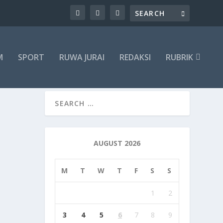
M
SPORT
RUWA JURAI
REDAKSI
RUBRIK
AUGUST 2026
M
T
W
T
F
S
S
1
2
3
4
5
6
7
8
9