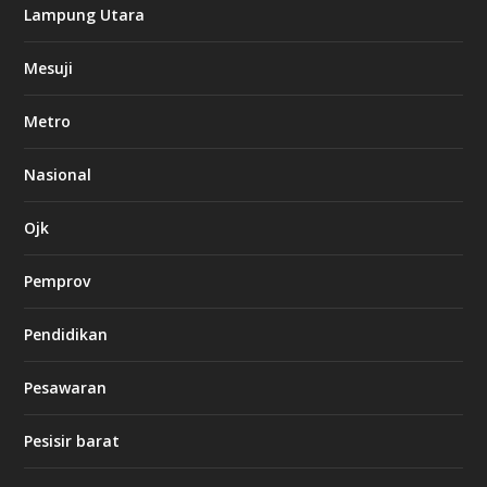
k
Lampung Utara
i
n
Mesuji
g
b
e
Metro
t
8
6
Nasional
c
a
s
Ojk
i
n
Pemprov
o
Pendidikan
d
b
Pesawaran
e
t
1
Pesisir barat
2
c