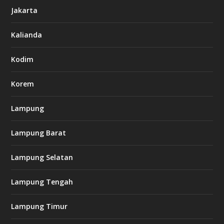
6
Jakarta
-
s
7
Kalianda
7
7
.
Kodim
c
o
m
Korem
Lampung
l
k
Lampung Barat
8
8
c
Lampung Selatan
a
s
i
Lampung Tengah
n
o
Lampung Timur