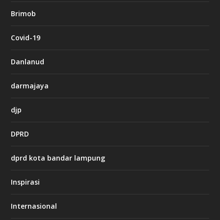
b
Brimob
e
t
c
Covid-19
a
s
i
Danlanud
n
o
darmajaya
h
djp
t
t
DPRD
p
s
:
dprd kota bandar lampung
/
/
s
Inspirasi
o
d
o
Internasional
6