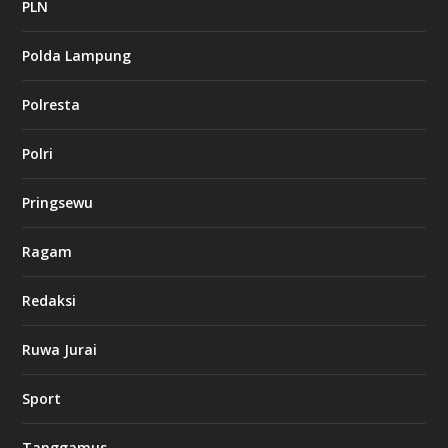
a
PLN
s
i
Polda Lampung
n
o
Polresta
l
Polri
u
c
k
Pringsewu
8
c
a
Ragam
s
i
Redaksi
n
o
Ruwa Jurai
w
Sport
3
8
8
Tanggamus