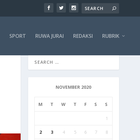
SPORT
RUWA JURAI
REDAKSI
RUBRIK
NOVEMBER 2020
M
T
W
T
F
S
S
1
2
3
4
5
6
7
8