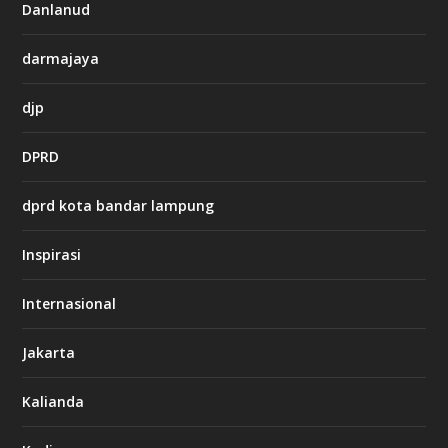
i
Danlanud
n
o
darmajaya
h
djp
t
t
DPRD
p
s
:
dprd kota bandar lampung
/
/
s
Inspirasi
o
d
o
Internasional
6
6
Jakarta
-
s
7
Kalianda
7
7
.