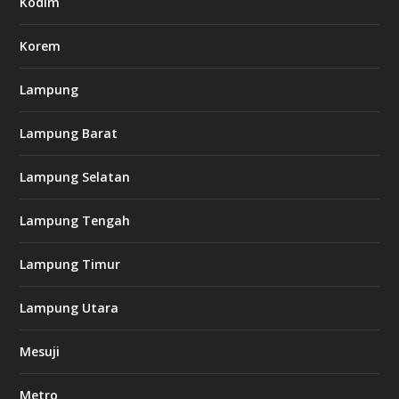
Kodim
c
o
m
Korem
Lampung
l
k
Lampung Barat
8
8
c
Lampung Selatan
a
s
i
Lampung Tengah
n
o
Lampung Timur
k
Lampung Utara
i
n
Mesuji
g
b
e
Metro