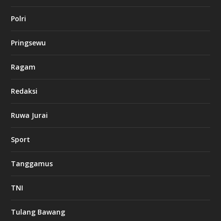
l
Polri
u
c
k
Pringsewu
8
c
a
Ragam
s
i
Redaksi
n
o
Ruwa Jurai
w
Sport
3
8
8
Tanggamus
c
a
s
TNI
i
n
o
Tulang Bawang