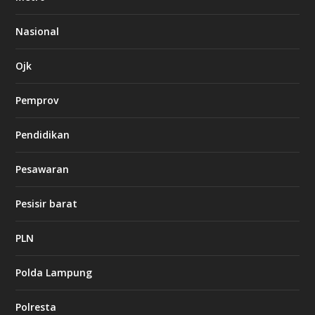
t
8
6
Nasional
c
a
s
Ojk
i
n
Pemprov
o
Pendidikan
d
b
Pesawaran
e
t
1
Pesisir barat
2
c
a
PLN
s
i
Polda Lampung
n
o
Polresta