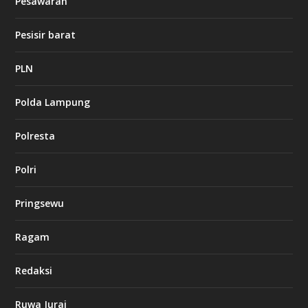
Pesawaran
e
t
1
Pesisir barat
2
c
a
PLN
s
i
Polda Lampung
n
o
Polresta
l
Polri
u
c
k
Pringsewu
8
c
a
Ragam
s
i
Redaksi
n
o
Ruwa Jurai