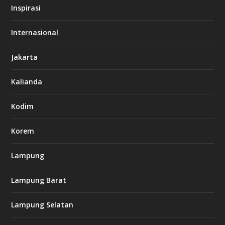
s
Inspirasi
o
d
o
Internasional
6
6
Jakarta
-
s
7
Kalianda
7
7
.
Kodim
c
o
m
Korem
Lampung
l
k
Lampung Barat
8
8
c
Lampung Selatan
a
s