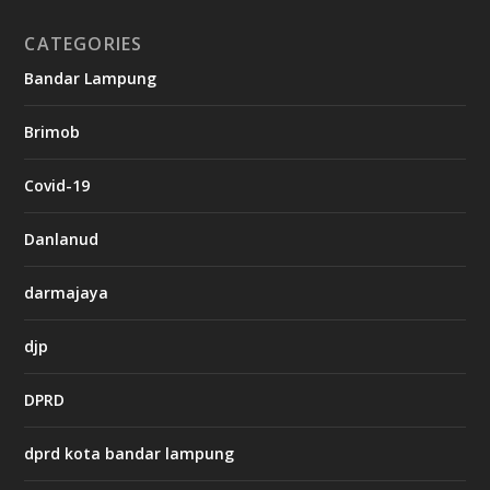
o
CATEGORIES
g
Bandar Lampung
n
b
Brimob
e
t
c
Covid-19
a
s
i
Danlanud
n
o
darmajaya
h
djp
t
t
DPRD
p
s
:
dprd kota bandar lampung
/
/