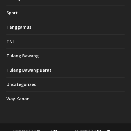
w
Sport
3
8
8
Tanggamus
c
a
s
TNI
i
n
o
Tulang Bawang
Tulang Bawang Barat
t
k
Uncategorized
6
6
Way Kanan
O
s
v
m
i