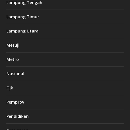
i
Lampung Tengah
n
o
Lampung Timur
k
Lampung Utara
i
n
Mesuji
g
b
e
Metro
t
8
6
Nasional
c
a
s
Ojk
i
n
Pemprov
o
Pendidikan
d
b