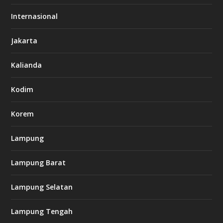
Internasional
g
n
b
Jakarta
e
t
Kalianda
c
a
s
Kodim
i
n
o
Korem
Lampung
h
t
t
Lampung Barat
p
s
Lampung Selatan
:
/
/
Lampung Tengah
s
o