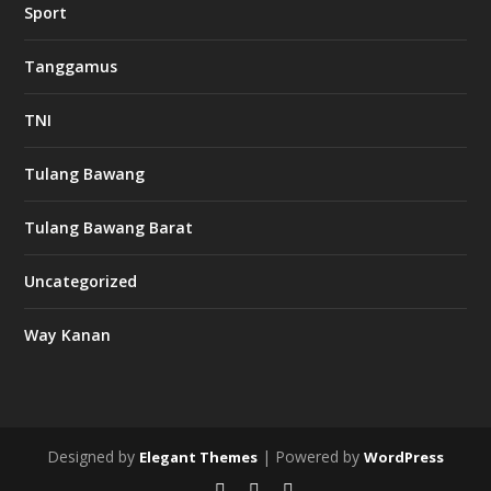
Sport
1
2
c
Tanggamus
a
s
i
TNI
n
o
Tulang Bawang
l
Tulang Bawang Barat
u
c
Uncategorized
k
8
c
Way Kanan
a
s
i
n
o
Designed by
| Powered by
Elegant Themes
WordPress