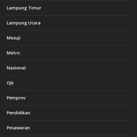
d
Lampung Timur
o
6
6
Lampung Utara
-
s
Mesuji
7
7
7
Metro
.
c
o
Nasional
m
Ojk
l
k
Pemprov
8
8
Pendidikan
c
a
s
Pesawaran
i
n