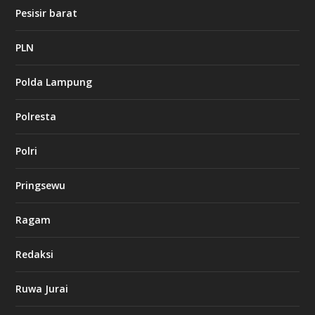
o
Pesisir barat
PLN
k
i
n
Polda Lampung
g
b
Polresta
e
t
8
Polri
6
c
a
Pringsewu
s
i
n
Ragam
o
Redaksi
d
b
Ruwa Jurai
e
t