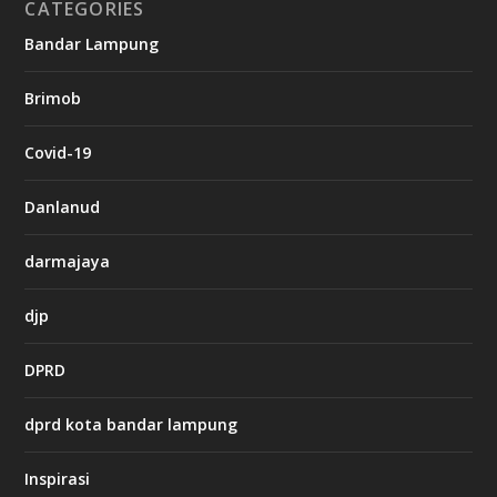
CATEGORIES
Bandar Lampung
v
9
Brimob
9
c
a
Covid-19
s
i
n
Danlanud
o
darmajaya
v
x
djp
8
8
DPRD
c
a
s
dprd kota bandar lampung
i
n
o
Inspirasi