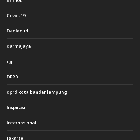
Brimob
e
t
c
Covid-19
a
s
i
Danlanud
n
o
darmajaya
h
djp
t
t
DPRD
p
s
:
dprd kota bandar lampung
/
/
s
Inspirasi
o
d
o
Internasional
6
6
Jakarta
-