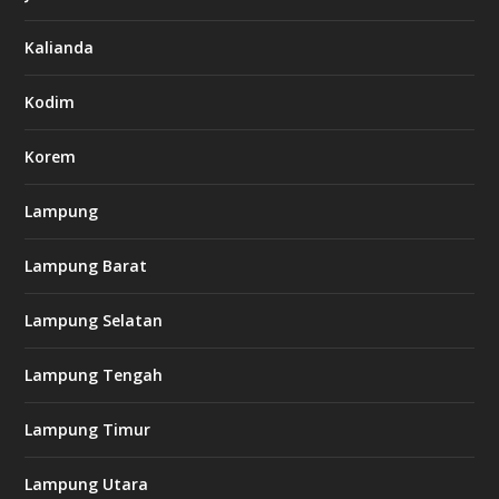
s
7
Kalianda
7
7
.
Kodim
c
o
m
Korem
Lampung
l
k
Lampung Barat
8
8
c
Lampung Selatan
a
s
i
Lampung Tengah
n
o
Lampung Timur
k
Lampung Utara
i