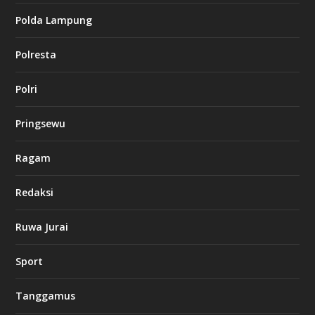
i
Polda Lampung
n
o
Polresta
l
Polri
u
c
k
Pringsewu
8
c
a
Ragam
s
i
Redaksi
n
o
Ruwa Jurai
w
Sport
3
8
8
Tanggamus
c
a