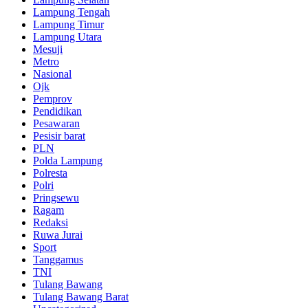
Lampung Tengah
w388
Lampung Timur
casino
Lampung Utara
Mesuji
tk66
Metro
Nasional
Osvmiddleeast
Ojk
Pemprov
Amzonmytvamzon
Pendidikan
Pesawaran
Hienphap
Pesisir barat
PLN
Jewelrycurrent
Polda Lampung
Polresta
Yoolga
Polri
Pringsewu
Sarahhealy
Ragam
Redaksi
Ceddimizosmanli
Ruwa Jurai
Sport
Blessingsapp
Tanggamus
TNI
Yourbirdguide
Tulang Bawang
Tulang Bawang Barat
Antonstepanok