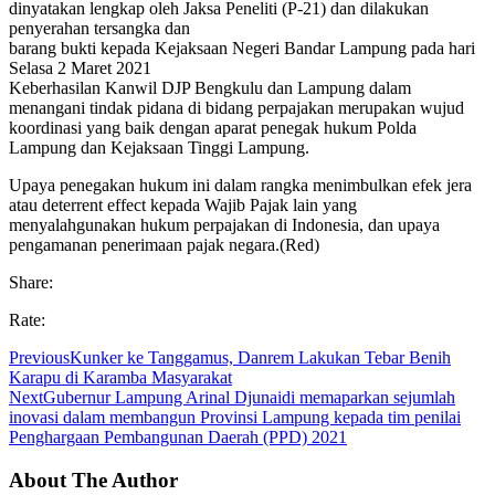
dinyatakan lengkap oleh Jaksa Peneliti (P-21) dan dilakukan
penyerahan tersangka dan
barang bukti kepada Kejaksaan Negeri Bandar Lampung pada hari
Selasa 2 Maret 2021
Keberhasilan Kanwil DJP Bengkulu dan Lampung dalam
menangani tindak pidana di bidang perpajakan merupakan wujud
koordinasi yang baik dengan aparat penegak hukum Polda
Lampung dan Kejaksaan Tinggi Lampung.
Upaya penegakan hukum ini dalam rangka menimbulkan efek jera
atau deterrent effect kepada Wajib Pajak lain yang
menyalahgunakan hukum perpajakan di Indonesia, dan upaya
pengamanan penerimaan pajak negara.(Red)
Share:
Rate:
Previous
Kunker ke Tanggamus, Danrem Lakukan Tebar Benih
Karapu di Karamba Masyarakat
Next
Gubernur Lampung Arinal Djunaidi memaparkan sejumlah
inovasi dalam membangun Provinsi Lampung kepada tim penilai
Penghargaan Pembangunan Daerah (PPD) 2021
About The Author