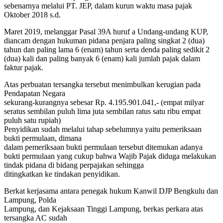
sebenarnya melalui PT. JEP, dalam kurun waktu masa pajak
Oktober 2018 s.d.
Maret 2019, melanggar Pasal 39A huruf a Undang-undang KUP,
diancam dengan hukuman pidana penjara paling singkat 2 (dua)
tahun dan paling lama 6 (enam) tahun serta denda paling sedikit 2
(dua) kali dan paling banyak 6 (enam) kali jumlah pajak dalam
faktur pajak.
Atas perbuatan tersangka tersebut menimbulkan kerugian pada
Pendapatan Negara
sekurang-kurangnya sebesar Rp. 4.195.901.041,- (empat milyar
seratus sembilan puluh lima juta sembilan ratus satu ribu empat
puluh satu rupiah)
Penyidikan sudah melalui tahap sebelumnya yaitu pemeriksaan
bukti permulaan, dimana
dalam pemeriksaan bukti permulaan tersebut ditemukan adanya
bukti permulaan yang cukup bahwa Wajib Pajak diduga melakukan
tindak pidana di bidang perpajakan sehingga
ditingkatkan ke tindakan penyidikan.
Berkat kerjasama antara penegak hukum Kanwil DJP Bengkulu dan
Lampung, Polda
Lampung, dan Kejaksaan Tinggi Lampung, berkas perkara atas
tersangka AC sudah