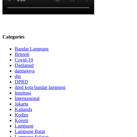
casino
v99
casino
vx88
casino
Categories
gnbet
Bandar Lampung
casino
Brimob
Covid-19
https://sodo66-
Danlanud
s777.com
darmajaya
djp
lk88
DPRD
casino
dprd kota bandar lampung
Inspirasi
kingbet86
Internasional
casino
Jakarta
Kalianda
dbet12
Kodim
casino
Korem
Lampung
luck8
Lampung Barat
casino
Lampung Selatan