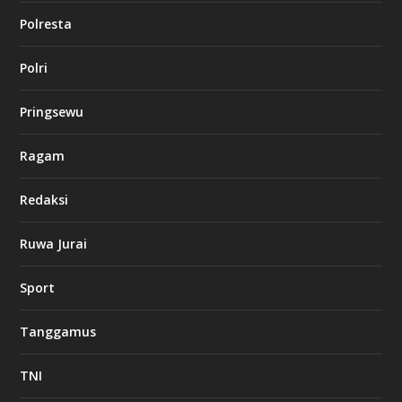
Polresta
l
Polri
u
c
k
Pringsewu
8
c
a
Ragam
s
i
Redaksi
n
o
Ruwa Jurai
w
Sport
3
8
8
Tanggamus
c
a
s
TNI
i