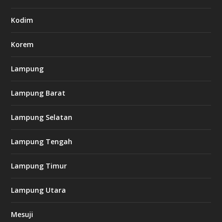
7
.
Kodim
c
o
m
Korem
Lampung
l
k
Lampung Barat
8
8
c
Lampung Selatan
a
s
i
Lampung Tengah
n
o
Lampung Timur
k
Lampung Utara
i
n
Mesuji
g