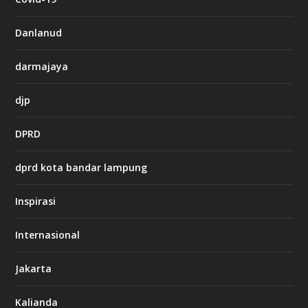
a
s
i
Danlanud
n
o
darmajaya
h
djp
t
t
DPRD
p
s
:
dprd kota bandar lampung
/
/
s
Inspirasi
o
d
o
Internasional
6
6
Jakarta
-
s
7
Kalianda
7