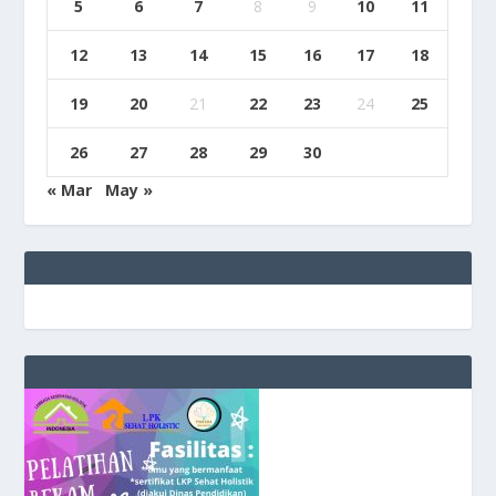
5
6
7
8
9
10
11
12
13
14
15
16
17
18
19
20
21
22
23
24
25
26
27
28
29
30
« Mar
May »
e
g
b
9
9
c
a
s