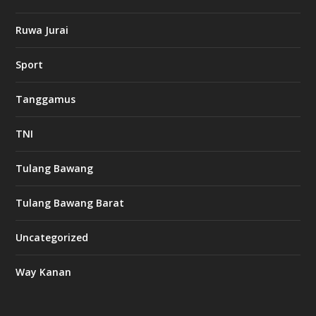
o
Ruwa Jurai
w
Sport
3
8
8
Tanggamus
c
a
s
TNI
i
n
o
Tulang Bawang
Tulang Bawang Barat
t
k
Uncategorized
6
6
Way Kanan
O
s