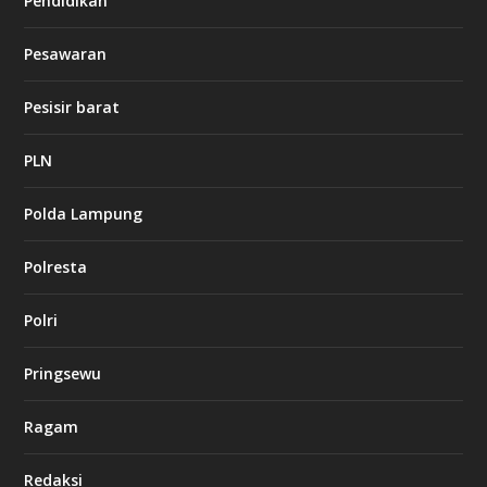
Pendidikan
d
b
Pesawaran
e
t
1
Pesisir barat
2
c
a
PLN
s
i
Polda Lampung
n
o
Polresta
l
Polri
u
c
k
Pringsewu
8
c
a
Ragam
s
i
Redaksi
n