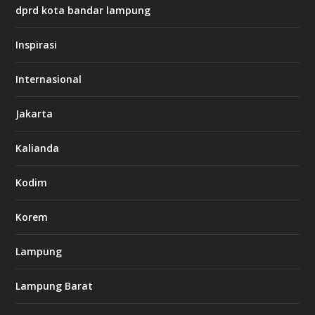
:
dprd kota bandar lampung
/
/
s
Inspirasi
o
d
o
Internasional
6
6
Jakarta
-
s
7
Kalianda
7
7
.
Kodim
c
o
m
Korem
Lampung
l
k
Lampung Barat
8
8
c