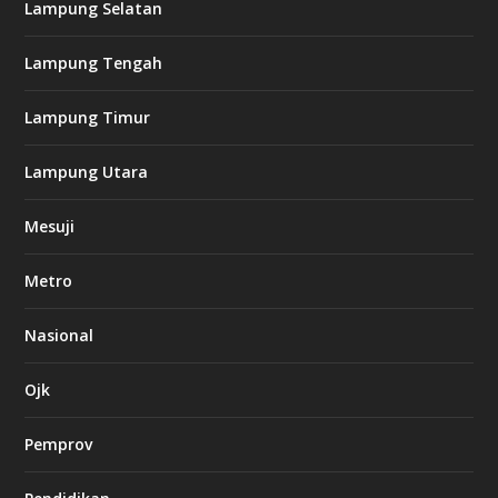
Lampung Selatan
a
s
i
Lampung Tengah
n
o
Lampung Timur
k
Lampung Utara
i
n
Mesuji
g
b
e
Metro
t
8
6
Nasional
c
a
s
Ojk
i
n
Pemprov
o