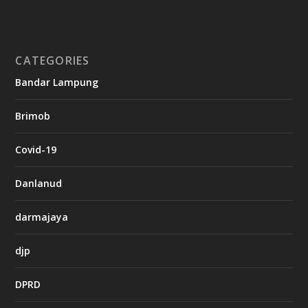
i
n
o
CATEGORIES
g
Bandar Lampung
n
b
Brimob
e
t
c
Covid-19
a
s
i
Danlanud
n
o
darmajaya
h
djp
t
t
DPRD
p
s