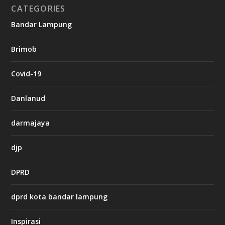
CATEGORIES
g
Bandar Lampung
n
b
Brimob
e
t
c
Covid-19
a
s
i
Danlanud
n
o
darmajaya
h
djp
t
t
DPRD
p
s
:
dprd kota bandar lampung
/
/
s
Inspirasi