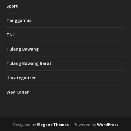
w
Sport
3
8
8
Tanggamus
c
a
s
TNI
i
n
o
Tulang Bawang
Tulang Bawang Barat
t
k
Uncategorized
6
6
Way Kanan
O
s
v
m
i
Designed by
| Powered by
Elegant Themes
WordPress
d