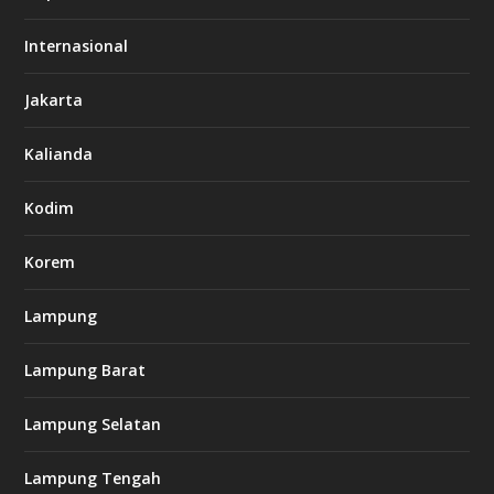
o
d
o
Internasional
6
6
Jakarta
-
s
7
Kalianda
7
7
.
Kodim
c
o
m
Korem
Lampung
l
k
Lampung Barat
8
8
c
Lampung Selatan
a
s
i
Lampung Tengah
n