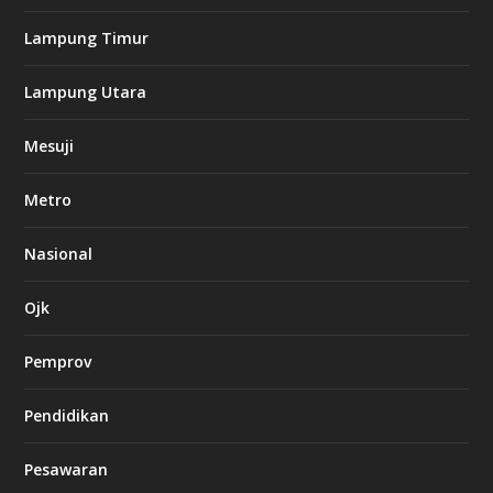
o
Lampung Timur
k
Lampung Utara
i
n
Mesuji
g
b
e
Metro
t
8
6
Nasional
c
a
s
Ojk
i
n
Pemprov
o
Pendidikan
d
b
Pesawaran
e