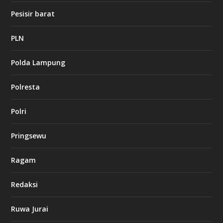
t
1
Pesisir barat
2
c
a
PLN
s
i
Polda Lampung
n
o
Polresta
l
Polri
u
c
k
Pringsewu
8
c
a
Ragam
s
i
Redaksi
n
o
Ruwa Jurai