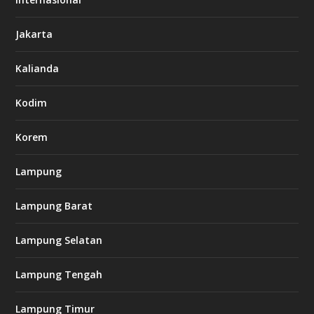
6
6
Jakarta
-
s
7
Kalianda
7
7
.
Kodim
c
o
m
Korem
Lampung
l
k
Lampung Barat
8
8
c
Lampung Selatan
a
s
i
Lampung Tengah
n
o
Lampung Timur