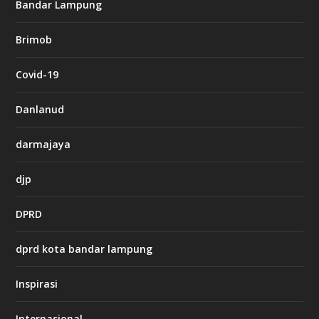
g
Bandar Lampung
n
b
Brimob
e
t
c
Covid-19
a
s
i
Danlanud
n
o
darmajaya
h
djp
t
t
DPRD
p
s
:
dprd kota bandar lampung
/
/
s
Inspirasi
o
d
o
Internasional