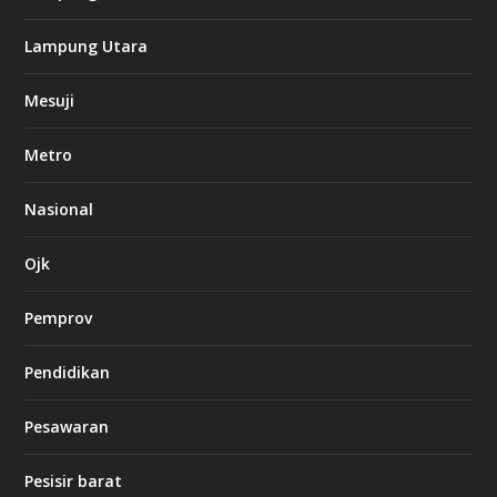
k
Lampung Utara
i
n
Mesuji
g
b
e
Metro
t
8
6
Nasional
c
a
s
Ojk
i
n
Pemprov
o
Pendidikan
d
b
Pesawaran
e
t
1
Pesisir barat
2