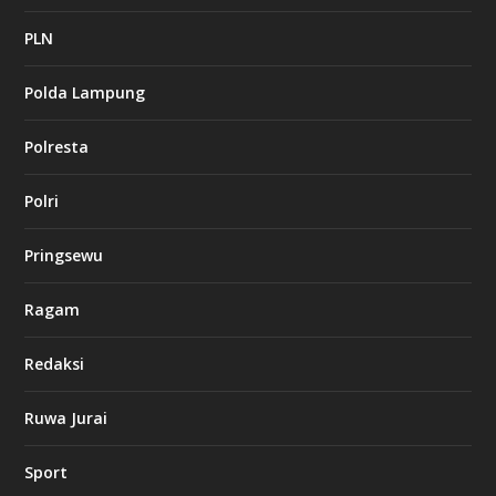
c
a
PLN
s
i
Polda Lampung
n
o
Polresta
l
Polri
u
c
k
Pringsewu
8
c
a
Ragam
s
i
Redaksi
n
o
Ruwa Jurai
w
Sport
3
8