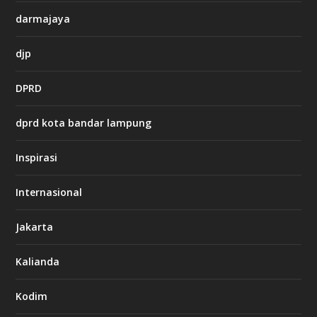
o
darmajaya
h
djp
t
t
DPRD
p
s
:
dprd kota bandar lampung
/
/
s
Inspirasi
o
d
o
Internasional
6
6
Jakarta
-
s
7
Kalianda
7
7
.
Kodim
c