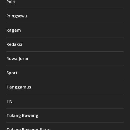
Polri
u
c
k
Pringsewu
8
c
a
Ragam
s
i
Redaksi
n
o
Ruwa Jurai
w
Sport
3
8
8
Tanggamus
c
a
s
TNI
i
n
o
Tulang Bawang
Tulang Bawang Barat