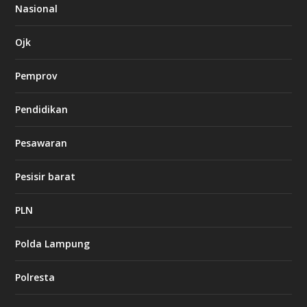
6
Nasional
c
a
s
Ojk
i
n
Pemprov
o
Pendidikan
d
b
Pesawaran
e
t
1
Pesisir barat
2
c
a
PLN
s
i
Polda Lampung
n
o
Polresta
l