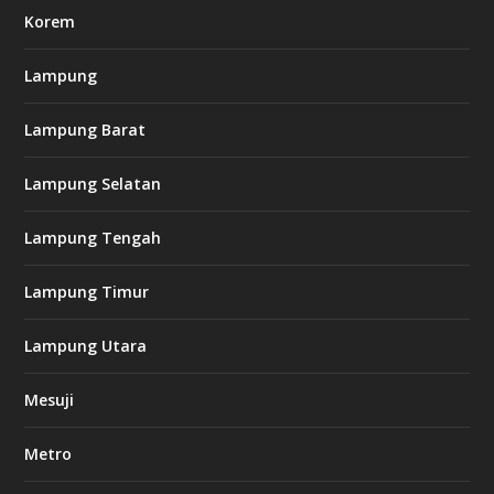
o
m
Korem
Lampung
l
k
Lampung Barat
8
8
c
Lampung Selatan
a
s
i
Lampung Tengah
n
o
Lampung Timur
k
Lampung Utara
i
n
Mesuji
g
b
e
Metro
t
8