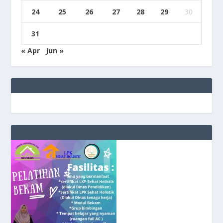
24
25
26
27
28
29
30
31
« Apr
Jun »
e
g
b
9
9
c
a
s
i
n
o