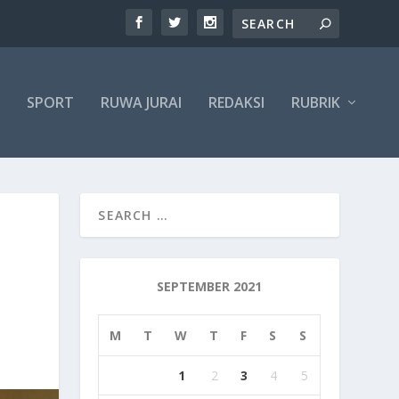
SPORT
RUWA JURAI
REDAKSI
RUBRIK
SEPTEMBER 2021
M
T
W
T
F
S
S
1
2
3
4
5