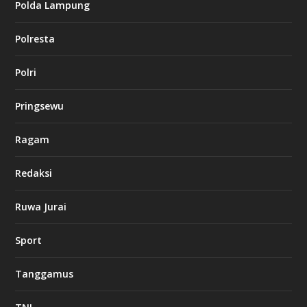
Polda Lampung
n
o
Polresta
l
Polri
u
c
k
Pringsewu
8
c
a
Ragam
s
i
Redaksi
n
o
Ruwa Jurai
w
Sport
3
8
8
Tanggamus
c
a
s