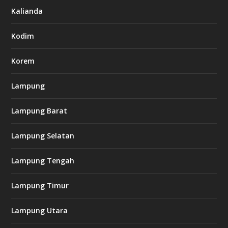
7
Kalianda
7
7
.
Kodim
c
o
m
Korem
Lampung
l
k
Lampung Barat
8
8
c
Lampung Selatan
a
s
i
Lampung Tengah
n
o
Lampung Timur
k
Lampung Utara
i
n