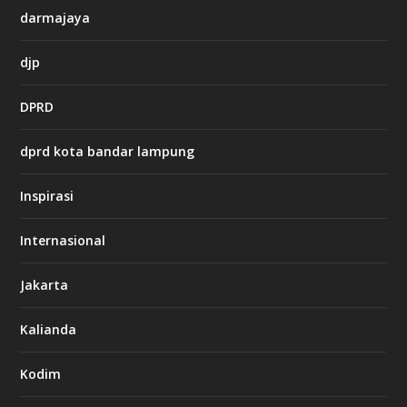
darmajaya
h
djp
t
t
DPRD
p
s
:
dprd kota bandar lampung
/
/
s
Inspirasi
o
d
o
Internasional
6
6
Jakarta
-
s
7
Kalianda
7
7
.
Kodim
c
o