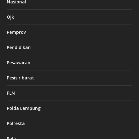
Nasional
c
a
s
Ojk
i
n
Pemprov
o
Pendidikan
d
b
Pesawaran
e
t
1
Pesisir barat
2
c
a
PLN
s
i
Polda Lampung
n
o
Polresta
l
Polri