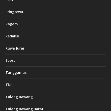
u
c
k
Pringsewu
8
c
a
Ragam
s
i
Redaksi
n
o
Ruwa Jurai
w
Sport
3
8
8
Tanggamus
c
a
s
TNI
i
n
o
Tulang Bawang
Tulang Bawang Barat