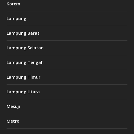
m
Korem
Lampung
l
k
Lampung Barat
8
8
c
Lampung Selatan
a
s
i
Lampung Tengah
n
o
Lampung Timur
k
Lampung Utara
i
n
Mesuji
g
b
e
Metro
t
8
6