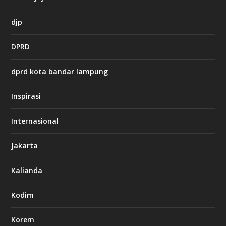
h
djp
t
t
DPRD
p
s
:
dprd kota bandar lampung
/
/
s
Inspirasi
o
d
o
Internasional
6
6
Jakarta
-
s
7
Kalianda
7
7
.
Kodim
c
o
m
Korem