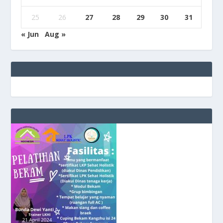
25
26
27
28
29
30
31
« Jun
Aug »
e
g
b
9
9
c
a
s
i
n
o