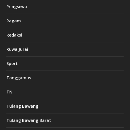
k
Pringsewu
8
c
a
Ragam
s
i
Redaksi
n
o
Ruwa Jurai
w
Sport
3
8
8
Tanggamus
c
a
s
TNI
i
n
o
Tulang Bawang
Tulang Bawang Barat
t
k