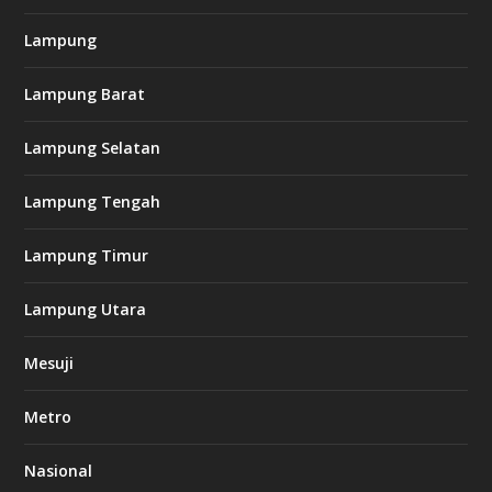
Lampung
l
k
Lampung Barat
8
8
c
Lampung Selatan
a
s
i
Lampung Tengah
n
o
Lampung Timur
k
Lampung Utara
i
n
Mesuji
g
b
e
Metro
t
8
6
Nasional
c