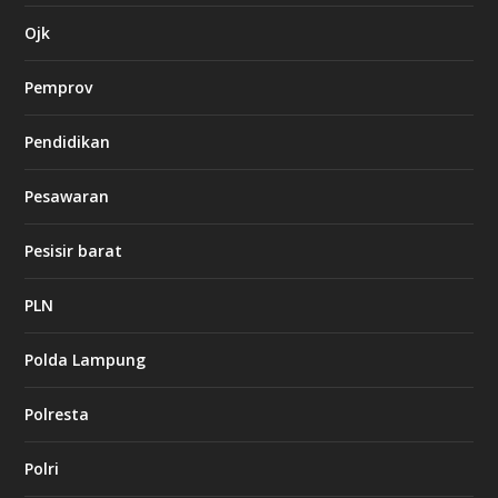
a
s
Ojk
i
n
Pemprov
o
Pendidikan
d
b
Pesawaran
e
t
1
Pesisir barat
2
c
a
PLN
s
i
Polda Lampung
n
o
Polresta
l
Polri
u
c