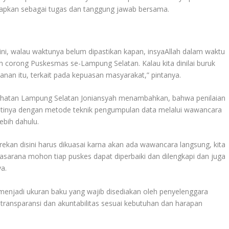
erapkan sebagai tugas dan tanggung jawab bersama.
 ini, walau waktunya belum dipastikan kapan, insyaAllah dalam waktu
ah corong Puskesmas se-Lampung Selatan. Kalau kita dinilai buruk
nan itu, terkait pada kepuasan masyarakat,” pintanya.
hatan Lampung Selatan Joniansyah menambahkan, bahwa penilaian
tinya dengan metode teknik pengumpulan data melalui wawancara
ebih dahulu.
rekan disini harus dikuasai karna akan ada wawancara langsung, kita
sarana mohon tiap puskes dapat diperbaiki dan dilengkapi dan juga
ya.
menjadi ukuran baku yang wajib disediakan oleh penyelenggara
ransparansi dan akuntabilitas sesuai kebutuhan dan harapan