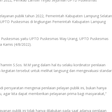
 pelayanan publik tahun 2022, Pemerintah Kabupaten Lampung Selata
h UPTD Puskesmas di lingkungan Pemerintah Kabupaten Lampung
TD Puskesmas yaitu UPTD Puskesmas Way Urang, UPTD Puskesmas
 Kamis (4/8/2022).
amrin S.Sos. M.M yang dalam hal itu selaku kordinator penilaian
n kegiatan tersebut untuk melihat langsung dan mengevaluasi standar
di persyaratan mengenai penilaian pelayan publik ini, bukan hanya
i itu, agar kita dapat memberikan pelayanan prima bagi masyarakat,”
ayanan publik ini tidak hanya dilakukan pada saat adanya penilaian