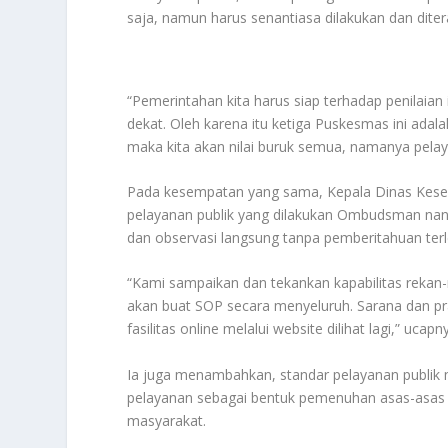
saja, namun harus senantiasa dilakukan dan dit
“Pemerintahan kita harus siap terhadap penilaian
dekat. Oleh karena itu ketiga Puskesmas ini adal
maka kita akan nilai buruk semua, namanya pelaya
Pada kesempatan yang sama, Kepala Dinas Kese
pelayanan publik yang dilakukan Ombudsman nan
dan observasi langsung tanpa pemberitahuan terl
“Kami sampaikan dan tekankan kapabilitas rekan-
akan buat SOP secara menyeluruh. Sarana dan pra
fasilitas online melalui website dilihat lagi,” ucapn
Ia juga menambahkan, standar pelayanan publik 
pelayanan sebagai bentuk pemenuhan asas-asas t
masyarakat.