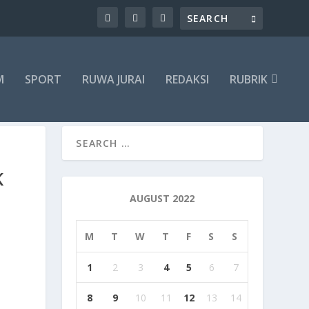
M
SPORT
RUWA JURAI
REDAKSI
RUBRIK
K
AUGUST 2022
M
T
W
T
F
S
S
1
2
3
4
5
6
7
8
9
10
11
12
13
14