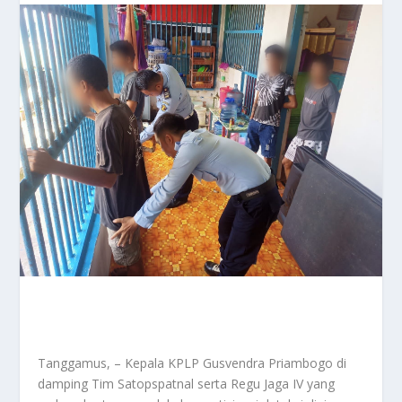
Tanggamus, – Kepala KPLP Gusvendra Priambogo di
damping Tim Satopspatnal serta Regu Jaga IV yang