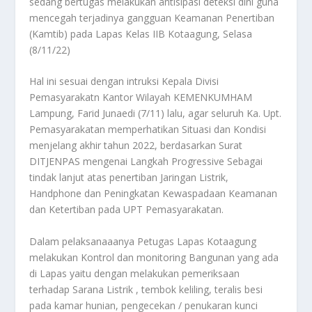
sedang bertugas melakukan antisipasi deteksi dini guna
mencegah terjadinya gangguan Keamanan Penertiban
(Kamtib) pada Lapas Kelas IIB Kotaagung, Selasa
(8/11/22)
Hal ini sesuai dengan intruksi Kepala Divisi
Pemasyarakatn Kantor Wilayah KEMENKUMHAM
Lampung, Farid Junaedi (7/11) lalu, agar seluruh Ka. Upt.
Pemasyarakatan memperhatikan Situasi dan Kondisi
menjelang akhir tahun 2022, berdasarkan Surat
DITJENPAS mengenai Langkah Progressive Sebagai
tindak lanjut atas penertiban Jaringan Listrik,
Handphone dan Peningkatan Kewaspadaan Keamanan
dan Ketertiban pada UPT Pemasyarakatan.
Dalam pelaksanaaanya Petugas Lapas Kotaagung
melakukan Kontrol dan monitoring Bangunan yang ada
di Lapas yaitu dengan melakukan pemeriksaan
terhadap Sarana Listrik , tembok keliling, teralis besi
pada kamar hunian, pengecekan / penukaran kunci