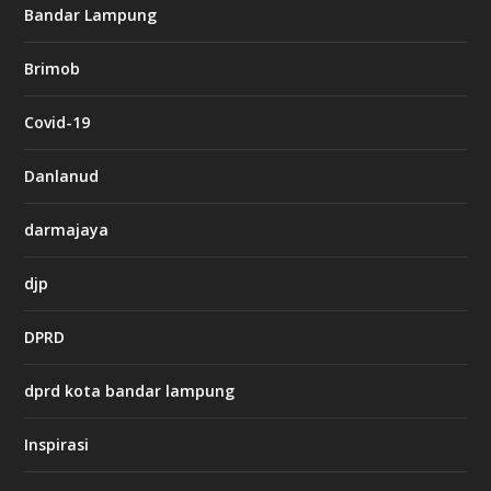
g
Bandar Lampung
n
b
Brimob
e
t
c
Covid-19
a
s
i
Danlanud
n
o
darmajaya
h
djp
t
t
DPRD
p
s
:
dprd kota bandar lampung
/
/
s
Inspirasi
o
d