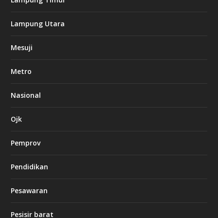
k
Lampung Utara
i
n
Mesuji
g
b
e
Metro
t
8
6
Nasional
c
a
s
Ojk
i
n
Pemprov
o
Pendidikan
d
b
Pesawaran
e
t
1
Pesisir barat