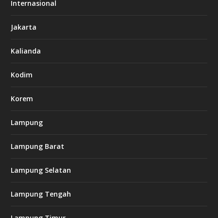
o
Internasional
6
6
Jakarta
-
s
7
Kalianda
7
7
.
Kodim
c
o
m
Korem
Lampung
l
k
Lampung Barat
8
8
c
Lampung Selatan
a
s
i
Lampung Tengah
n
o
Lampung Timur