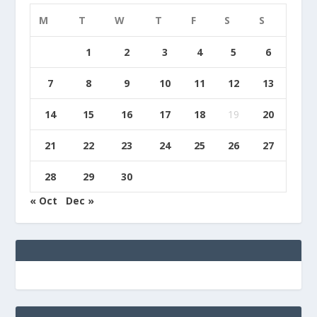
M
T
W
T
F
S
S
1
2
3
4
5
6
7
8
9
10
11
12
13
14
15
16
17
18
19
20
21
22
23
24
25
26
27
28
29
30
« Oct
Dec »
e
g