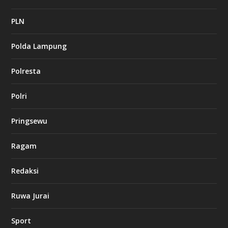
2
c
a
PLN
s
i
Polda Lampung
n
o
Polresta
l
Polri
u
c
k
Pringsewu
8
c
a
Ragam
s
i
Redaksi
n
o
Ruwa Jurai
w
Sport
3