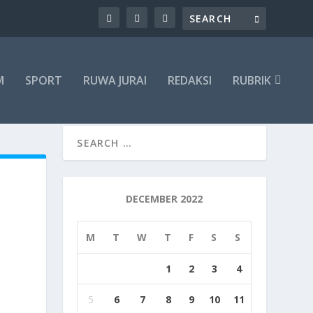
M
SPORT
RUWA JURAI
REDAKSI
RUBRIK
DECEMBER 2022
M
T
W
T
F
S
S
1
2
3
4
5
6
7
8
9
10
11