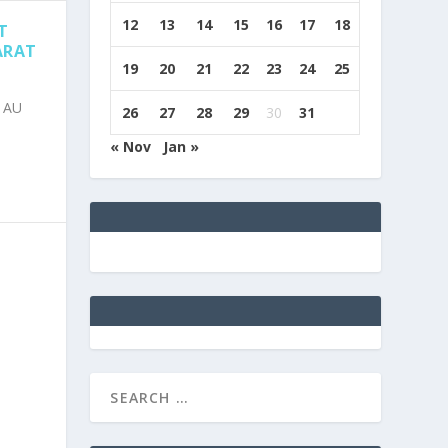
12
13
14
15
16
17
18
T
ARAT
19
20
21
22
23
24
25
 AU
26
27
28
29
30
31
« Nov
Jan »
e
g
b
9
9
c
a
s
i