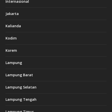
o
Internasional
6
6
Jakarta
-
s
7
Kalianda
7
7
.
Kodim
c
o
m
Korem
Lampung
l
k
Lampung Barat
8
8
c
Lampung Selatan
a
s
i
Lampung Tengah
n
o
Lampung Timur