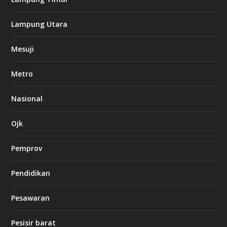
k
Lampung Utara
i
n
Mesuji
g
b
e
Metro
t
8
6
Nasional
c
a
s
Ojk
i
n
Pemprov
o
Pendidikan
d
b
Pesawaran
e
t
1
Pesisir barat