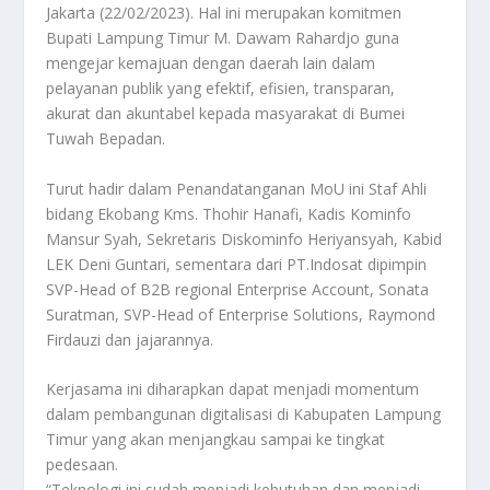
Jakarta (22/02/2023). Hal ini merupakan komitmen
Bupati Lampung Timur M. Dawam Rahardjo guna
mengejar kemajuan dengan daerah lain dalam
pelayanan publik yang efektif, efisien, transparan,
akurat dan akuntabel kepada masyarakat di Bumei
Tuwah Bepadan.
Turut hadir dalam Penandatanganan MoU ini Staf Ahli
bidang Ekobang Kms. Thohir Hanafi, Kadis Kominfo
Mansur Syah, Sekretaris Diskominfo Heriyansyah, Kabid
LEK Deni Guntari, sementara dari PT.Indosat dipimpin
SVP-Head of B2B regional Enterprise Account, Sonata
Suratman, SVP-Head of Enterprise Solutions, Raymond
Firdauzi dan jajarannya.
Kerjasama ini diharapkan dapat menjadi momentum
dalam pembangunan digitalisasi di Kabupaten Lampung
Timur yang akan menjangkau sampai ke tingkat
pedesaan.
“Teknologi ini sudah menjadi kebutuhan dan menjadi