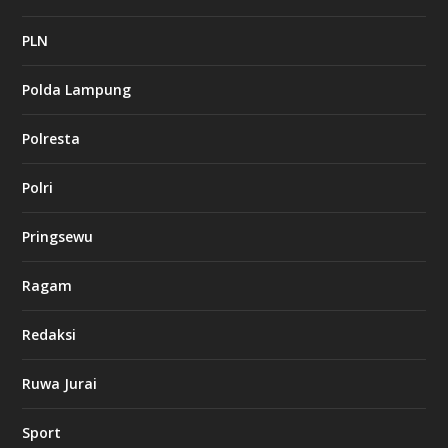
2
c
a
PLN
s
i
Polda Lampung
n
o
Polresta
l
Polri
u
c
k
Pringsewu
8
c
a
Ragam
s
i
Redaksi
n
o
Ruwa Jurai
w
Sport
3