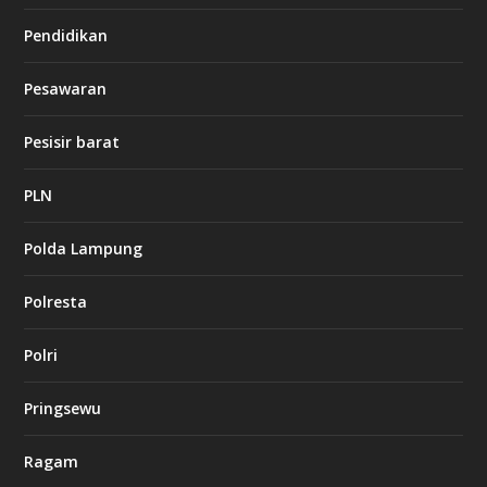
Pendidikan
d
b
Pesawaran
e
t
1
Pesisir barat
2
c
a
PLN
s
i
Polda Lampung
n
o
Polresta
l
Polri
u
c
k
Pringsewu
8
c
a
Ragam
s