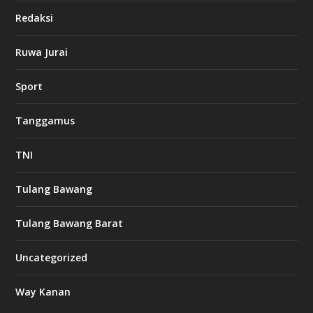
i
Redaksi
n
o
Ruwa Jurai
w
Sport
3
8
8
Tanggamus
c
a
s
TNI
i
n
o
Tulang Bawang
Tulang Bawang Barat
t
k
Uncategorized
6
6
Way Kanan