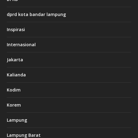
s
:
dprd kota bandar lampung
/
/
s
Inspirasi
o
d
o
Internasional
6
6
Jakarta
-
s
7
Kalianda
7
7
.
Kodim
c
o
m
Korem
Lampung
l
k
Lampung Barat
8