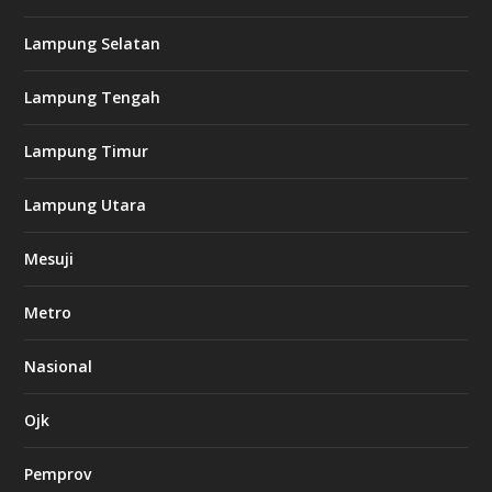
8
c
Lampung Selatan
a
s
i
Lampung Tengah
n
o
Lampung Timur
k
Lampung Utara
i
n
Mesuji
g
b
e
Metro
t
8
6
Nasional
c
a
s
Ojk
i
n
Pemprov
o