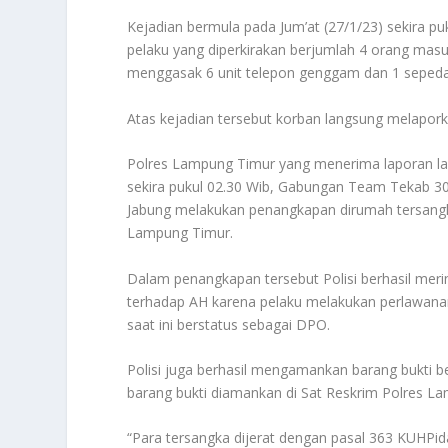
Kejadian bermula pada Jum’at (27/1/23) sekira 
pelaku yang diperkirakan berjumlah 4 orang mas
menggasak 6 unit telepon genggam dan 1 seped
Atas kejadian tersebut korban langsung melapor
Polres Lampung Timur yang menerima laporan lan
sekira pukul 02.30 Wib, Gabungan Team Tekab 30
Jabung melakukan penangkapan dirumah tersan
Lampung Timur.
Dalam penangkapan tersebut Polisi berhasil meri
terhadap AH karena pelaku melakukan perlawanan
saat ini berstatus sebagai DPO.
Polisi juga berhasil mengamankan barang bukti b
barang bukti diamankan di Sat Reskrim Polres L
“Para tersangka dijerat dengan pasal 363 KUHP