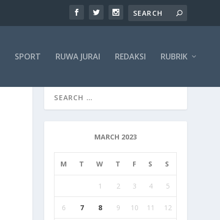
SPORT
RUWA JURAI
REDAKSI
RUBRIK
MARCH 2023
M
T
W
T
F
S
S
1
2
3
4
5
6
7
8
9
10
11
12