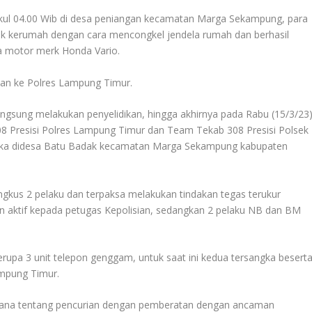
pukul 04.00 Wib di desa peniangan kecamatan Marga Sekampung, para
uk kerumah dengan cara mencongkel jendela rumah dan berhasil
a motor merk Honda Vario.
kan ke Polres Lampung Timur.
gsung melakukan penyelidikan, hingga akhirnya pada Rabu (15/3/23
8 Presisi Polres Lampung Timur dan Team Tekab 308 Presisi Polsek
gka didesa Batu Badak kecamatan Marga Sekampung kabupaten
ngkus 2 pelaku dan terpaksa melakukan tindakan tegas terukur
 aktif kepada petugas Kepolisian, sedangkan 2 pelaku NB dan BM
erupa 3 unit telepon genggam, untuk saat ini kedua tersangka besert
ampung Timur.
idana tentang pencurian dengan pemberatan dengan ancaman