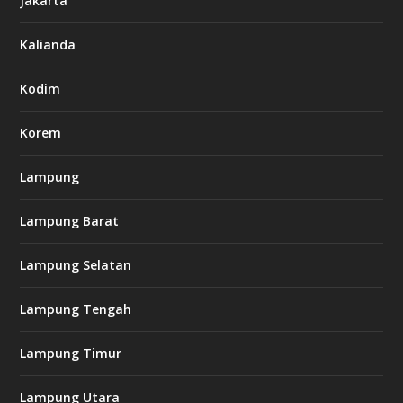
Jakarta
-
s
7
Kalianda
7
7
.
Kodim
c
o
m
Korem
Lampung
l
k
Lampung Barat
8
8
c
Lampung Selatan
a
s
i
Lampung Tengah
n
o
Lampung Timur
k
Lampung Utara