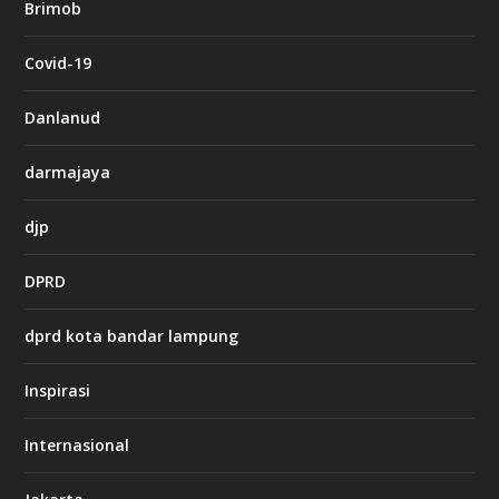
Brimob
e
t
c
Covid-19
a
s
i
Danlanud
n
o
darmajaya
h
djp
t
t
DPRD
p
s
:
dprd kota bandar lampung
/
/
s
Inspirasi
o
d
o
Internasional
6
6