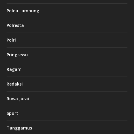
s
i
Polda Lampung
n
o
Polresta
l
Polri
u
c
k
Pringsewu
8
c
a
Ragam
s
i
Redaksi
n
o
Ruwa Jurai
w
Sport
3
8
8
Tanggamus
c