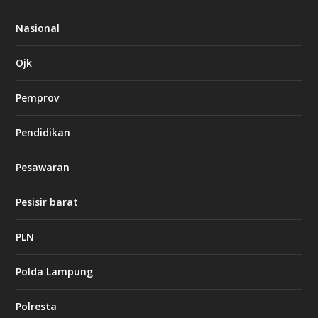
8
6
Nasional
c
a
s
Ojk
i
n
Pemprov
o
Pendidikan
d
b
Pesawaran
e
t
1
Pesisir barat
2
c
a
PLN
s
i
Polda Lampung
n
o
Polresta