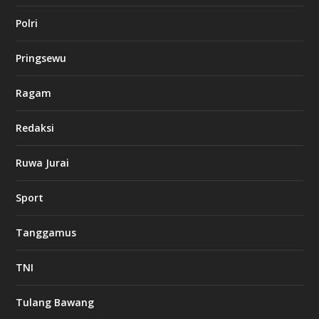
l
Polri
u
c
k
Pringsewu
8
c
a
Ragam
s
i
Redaksi
n
o
Ruwa Jurai
w
Sport
3
8
8
Tanggamus
c
a
s
TNI
i
n
o
Tulang Bawang