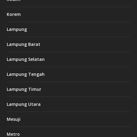
c
o
m
Korem
Lampung
l
k
Lampung Barat
8
8
c
Lampung Selatan
a
s
i
Lampung Tengah
n
o
Lampung Timur
k
Lampung Utara
i
n
Mesuji
g
b
e
Metro
t