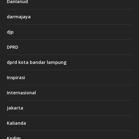
Danlanud
n
o
darmajaya
h
djp
t
t
DPRD
p
s
:
dprd kota bandar lampung
/
/
s
Inspirasi
o
d
o
Internasional
6
6
Jakarta
-
s
7
Kalianda
7
7
.
Kodim