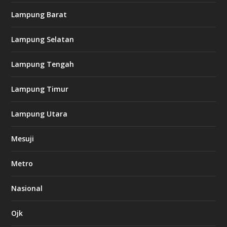
k
Lampung Barat
8
8
c
Lampung Selatan
a
s
i
Lampung Tengah
n
o
Lampung Timur
k
Lampung Utara
i
n
Mesuji
g
b
e
Metro
t
8
6
Nasional
c
a
s
Ojk
i