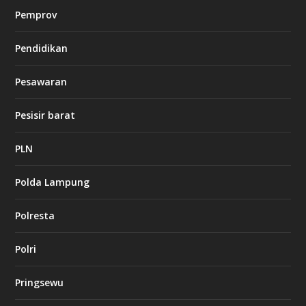
n
Pemprov
o
Pendidikan
d
b
Pesawaran
e
t
1
Pesisir barat
2
c
a
PLN
s
i
Polda Lampung
n
o
Polresta
l
Polri
u
c
k
Pringsewu
8
c