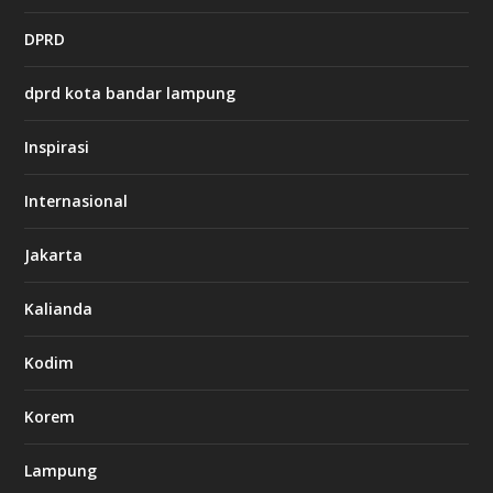
t
DPRD
p
s
:
dprd kota bandar lampung
/
/
s
Inspirasi
o
d
o
Internasional
6
6
Jakarta
-
s
7
Kalianda
7
7
.
Kodim
c
o
m
Korem
Lampung
l