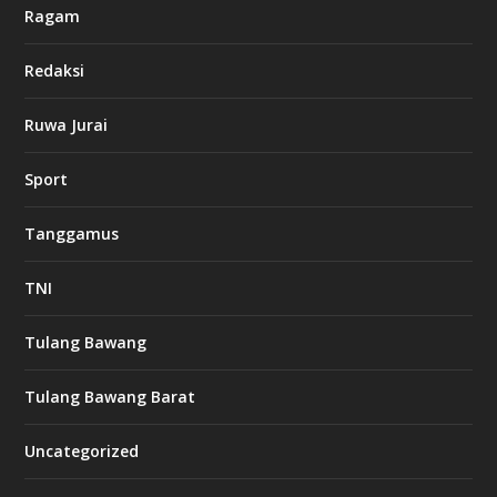
a
Ragam
s
i
Redaksi
n
o
Ruwa Jurai
w
Sport
3
8
8
Tanggamus
c
a
s
TNI
i
n
o
Tulang Bawang
Tulang Bawang Barat
t
k
Uncategorized
6
6