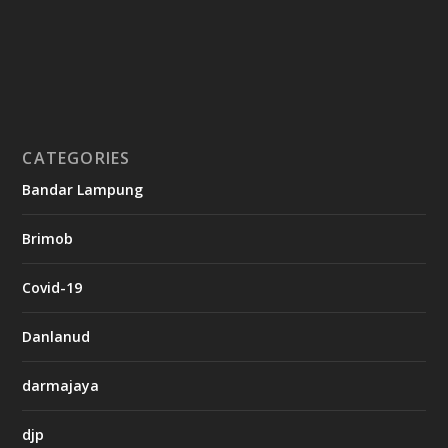
8
c
a
s
i
n
o
CATEGORIES
g
Bandar Lampung
n
b
Brimob
e
t
c
Covid-19
a
s
i
Danlanud
n
o
darmajaya
h
djp
t