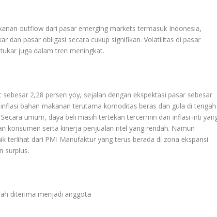
ekanan outflow dari pasar emerging markets termasuk Indonesia,
 dan pasar obligasi secara cukup signifikan. Volatilitas di pasar
i tukar juga dalam tren meningkat.
at sebesar 2,28 persen yoy, sejalan dengan ekspektasi pasar sebesar
n inflasi bahan makanan terutama komoditas beras dan gula di tengah
 Secara umum, daya beli masih tertekan tercermin dari inflasi inti yan
an konsumen serta kinerja penjualan ritel yang rendah. Namun
baik terlihat dari PMI Manufaktur yang terus berada di zona ekspansi
 surplus.
elah diterima menjadi anggota