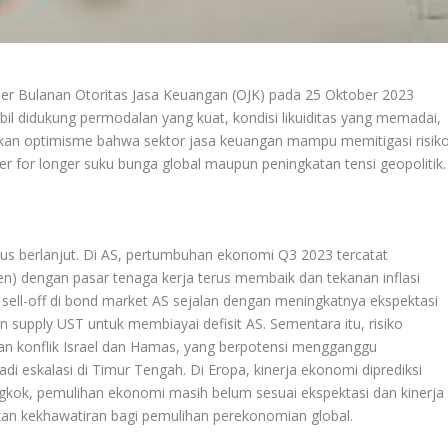
er Bulanan Otoritas Jasa Keuangan (OJK) pada 25 Oktober 2023
abil didukung permodalan yang kuat, kondisi likuiditas yang memadai,
atkan optimisme bahwa sektor jasa keuangan mampu memitigasi risik
her for longer suku bunga global maupun peningkatan tensi geopolitik.
rus berlanjut. Di AS, pertumbuhan ekonomi Q3 2023 tercatat
en) dengan pasar tenaga kerja terus membaik dan tekanan inflasi
 sell-off di bond market AS sejalan dengan meningkatnya ekspektasi
n supply UST untuk membiayai defisit AS. Sementara itu, risiko
gan konflik Israel dan Hamas, yang berpotensi mengganggu
adi eskalasi di Timur Tengah. Di Eropa, kinerja ekonomi diprediksi
ngkok, pemulihan ekonomi masih belum sesuai ekspektasi dan kinerja
an kekhawatiran bagi pemulihan perekonomian global.