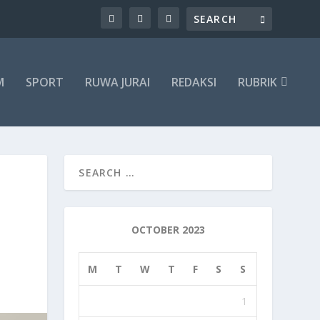
M
SPORT
RUWA JURAI
REDAKSI
RUBRIK
OCTOBER 2023
M
T
W
T
F
S
S
1