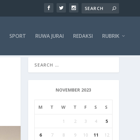
SPORT
RUWA JURAI
REDAKSI
RUBRIK
NOVEMBER 2023
M
T
W
T
F
S
S
1
2
3
4
5
6
7
8
9
10
11
12