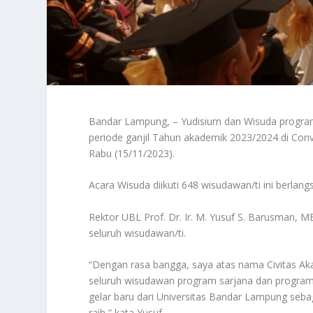
Bandar Lampung, – Yudisium dan Wisuda program
periode ganjil Tahun akademik 2023/2024 di Con
Rabu (15/11/2023).
Acara Wisuda diikuti 648 wisudawan/ti ini berla
Rektor UBL Prof. Dr. Ir. M. Yusuf S. Barusma
seluruh wisudawan/ti.
“Dengan rasa bangga, saya atas nama Civitas 
seluruh wisudawan program sarjana dan program 
gelar baru dari Universitas Bandar Lampung seb
raih,” kata Yusuf.