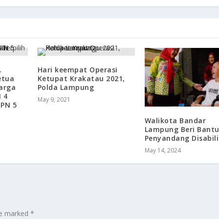
.
Hari keempat Operasi
etua
Ketupat Krakatau 2021,
arga
Polda Lampung
 4
May 9, 2021
PN 5
Walikota Bandar
Lampung Beri Bantu
Penyandang Disabili
May 14, 2024
are marked
*