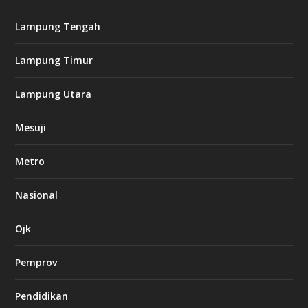
s
i
Lampung Tengah
n
o
Lampung Timur
k
Lampung Utara
i
n
Mesuji
g
b
e
Metro
t
8
6
Nasional
c
a
s
Ojk
i
n
Pemprov
o
Pendidikan
d