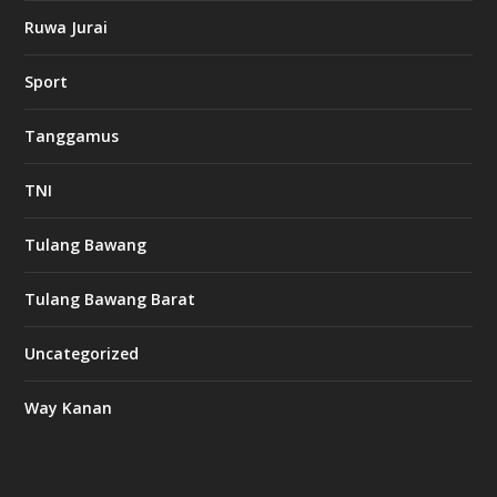
Ruwa Jurai
w
Sport
3
8
8
Tanggamus
c
a
s
TNI
i
n
o
Tulang Bawang
Tulang Bawang Barat
t
k
Uncategorized
6
6
Way Kanan
O
s
v