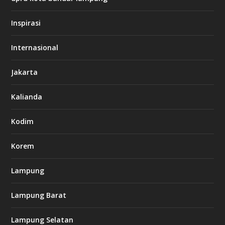
/
/
s
Inspirasi
o
d
o
Internasional
6
6
Jakarta
-
s
7
Kalianda
7
7
.
Kodim
c
o
m
Korem
Lampung
l
k
Lampung Barat
8
8
c
Lampung Selatan
a