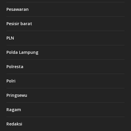
b
Pesawaran
e
t
1
Pesisir barat
2
c
a
PLN
s
i
Polda Lampung
n
o
Polresta
l
Polri
u
c
k
Pringsewu
8
c
a
Ragam
s
i
Redaksi
n
o