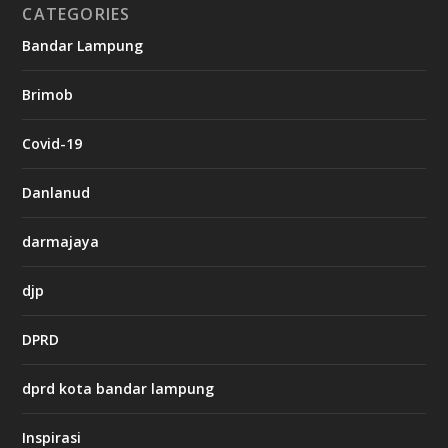
CATEGORIES
g
Bandar Lampung
n
b
Brimob
e
t
c
Covid-19
a
s
i
Danlanud
n
o
darmajaya
h
djp
t
t
DPRD
p
s
:
dprd kota bandar lampung
/
/
s
Inspirasi
o