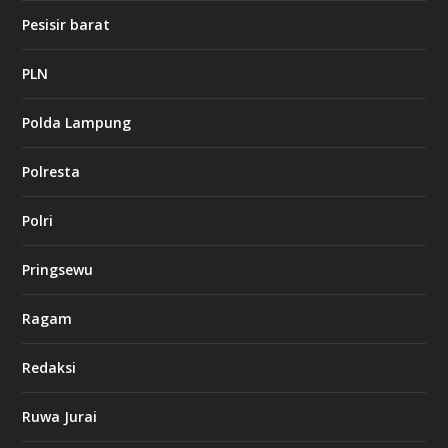
1
Pesisir barat
2
c
a
PLN
s
i
Polda Lampung
n
o
Polresta
l
Polri
u
c
k
Pringsewu
8
c
a
Ragam
s
i
Redaksi
n
o
Ruwa Jurai