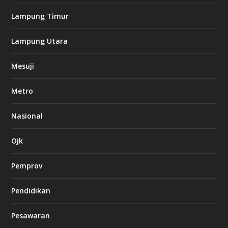
o
Lampung Timur
k
Lampung Utara
i
n
Mesuji
g
b
e
Metro
t
8
6
Nasional
c
a
s
Ojk
i
n
Pemprov
o
Pendidikan
d
b
Pesawaran
e
t