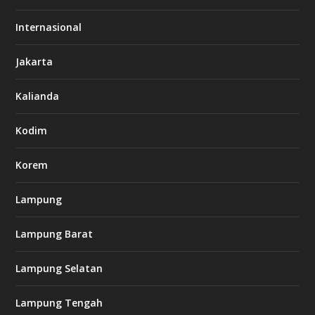
d
o
Internasional
6
6
Jakarta
-
s
7
Kalianda
7
7
.
Kodim
c
o
m
Korem
Lampung
l
k
Lampung Barat
8
8
c
Lampung Selatan
a
s
i
Lampung Tengah
n