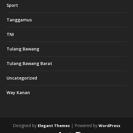
w
Sport
3
8
8
Tanggamus
c
a
s
TNI
i
n
o
Tulang Bawang
Tulang Bawang Barat
t
k
Uncategorized
6
6
Way Kanan
O
s
v
m
i
Designed by
| Powered by
Elegant Themes
WordPress
d