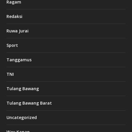
a
Ragam
s
i
Redaksi
n
o
Ruwa Jurai
w
Sport
3
8
8
Tanggamus
c
a
s
TNI
i
n
o
Tulang Bawang
Tulang Bawang Barat
t
k
Uncategorized
6
6
Way Kanan