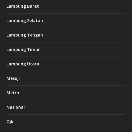
k
Lampung Barat
8
8
c
Lampung Selatan
a
s
i
Lampung Tengah
n
o
Lampung Timur
k
Lampung Utara
i
n
Mesuji
g
b
e
Metro
t
8
6
Nasional
c
a
s
Ojk
i
n