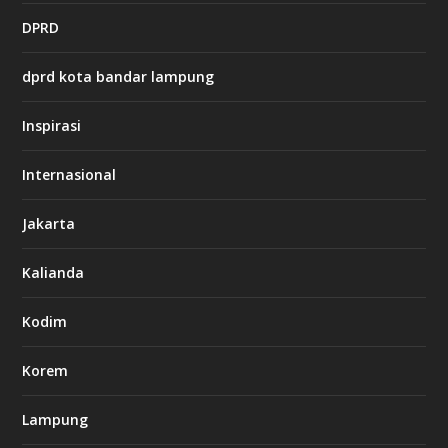
t
DPRD
p
s
:
dprd kota bandar lampung
/
/
s
Inspirasi
o
d
o
Internasional
6
6
Jakarta
-
s
7
Kalianda
7
7
.
Kodim
c
o
m
Korem
Lampung
l