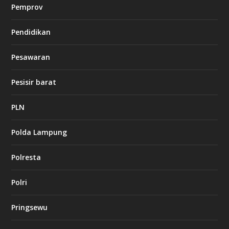
Pemprov
o
Pendidikan
d
b
Pesawaran
e
t
1
Pesisir barat
2
c
a
PLN
s
i
Polda Lampung
n
o
Polresta
l
Polri
u
c
k
Pringsewu
8
c