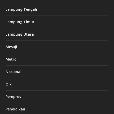
s
i
Lampung Tengah
n
o
Lampung Timur
k
Lampung Utara
i
n
Mesuji
g
b
e
Metro
t
8
6
Nasional
c
a
s
Ojk
i
n
Pemprov
o
Pendidikan
d