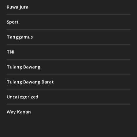
Ruwa Jurai
w
Sport
3
8
8
Tanggamus
c
a
s
TNI
i
n
o
Tulang Bawang
Tulang Bawang Barat
t
k
Uncategorized
6
6
Way Kanan
O
s
v