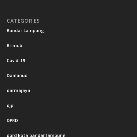
n
o
CATEGORIES
g
Bandar Lampung
n
b
Brimob
e
t
c
Covid-19
a
s
i
Danlanud
n
o
darmajaya
h
djp
t
t
DPRD
p
s
:
dprd kota bandar lampung
/