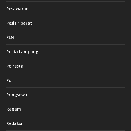
b
Pesawaran
e
t
1
Pesisir barat
2
c
a
PLN
s
i
Polda Lampung
n
o
Polresta
l
Polri
u
c
k
Pringsewu
8
c
a
Ragam
s
i
Redaksi
n
o