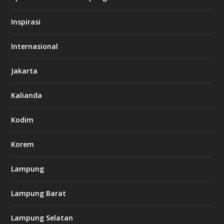
/
s
Inspirasi
o
d
o
Internasional
6
6
Jakarta
-
s
7
Kalianda
7
7
.
Kodim
c
o
m
Korem
Lampung
l
k
Lampung Barat
8
8
c
Lampung Selatan
a