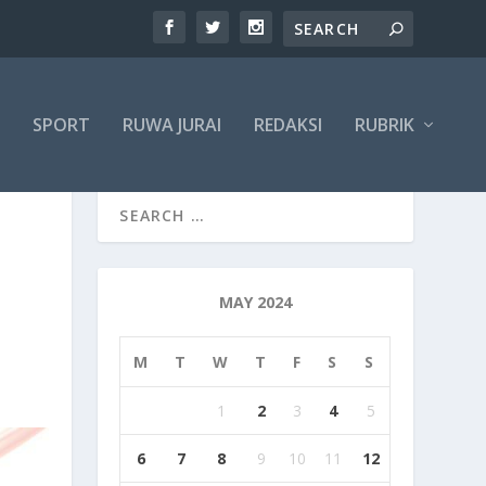
SPORT
RUWA JURAI
REDAKSI
RUBRIK
MAY 2024
M
T
W
T
F
S
S
1
2
3
4
5
6
7
8
9
10
11
12