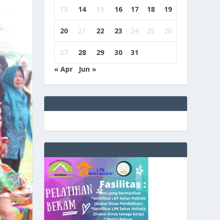
13
14
15
16
17
18
19
20
21
22
23
24
25
26
27
28
29
30
31
« Apr
Jun »
e
g
b
9
9
c
a
s
i
n