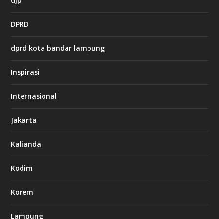
djp
t
t
DPRD
p
s
:
dprd kota bandar lampung
/
/
s
Inspirasi
o
d
o
Internasional
6
6
Jakarta
-
s
7
Kalianda
7
7
.
Kodim
c
o
m
Korem
Lampung