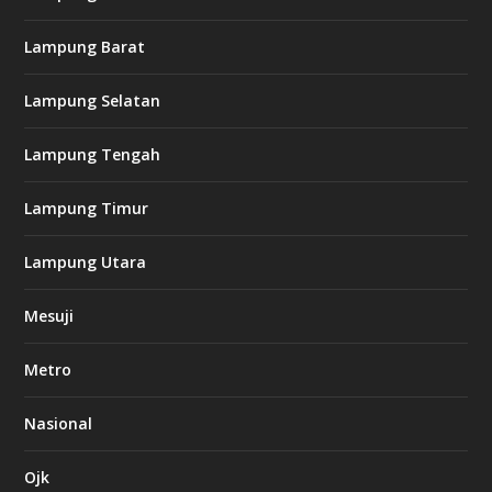
l
k
Lampung Barat
8
8
c
Lampung Selatan
a
s
i
Lampung Tengah
n
o
Lampung Timur
k
Lampung Utara
i
n
Mesuji
g
b
e
Metro
t
8
6
Nasional
c
a
s
Ojk