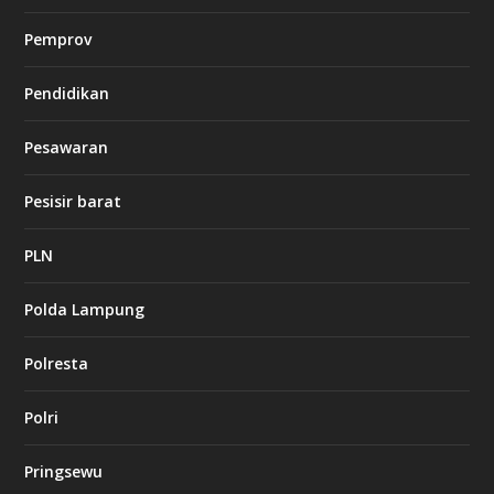
i
n
Pemprov
o
Pendidikan
d
b
Pesawaran
e
t
1
Pesisir barat
2
c
a
PLN
s
i
Polda Lampung
n
o
Polresta
l
Polri
u
c
k
Pringsewu
8