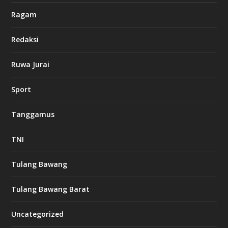
c
a
Ragam
s
i
Redaksi
n
o
Ruwa Jurai
w
Sport
3
8
8
Tanggamus
c
a
s
TNI
i
n
o
Tulang Bawang
Tulang Bawang Barat
t
k
Uncategorized
6
6