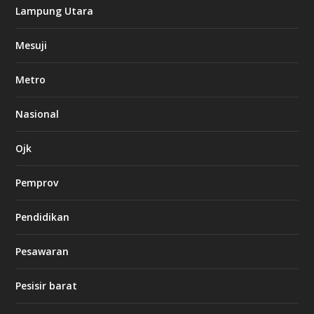
k
Lampung Utara
i
n
Mesuji
g
b
e
Metro
t
8
6
Nasional
c
a
s
Ojk
i
n
Pemprov
o
Pendidikan
d
b
Pesawaran
e
t
1
Pesisir barat
2
c