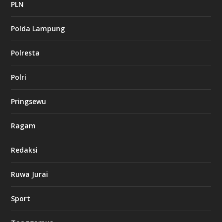
a
PLN
s
i
Polda Lampung
n
o
Polresta
l
Polri
u
c
k
Pringsewu
8
c
a
Ragam
s
i
Redaksi
n
o
Ruwa Jurai
w
Sport
3
8
8