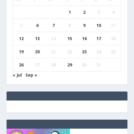
1
2
3
4
5
6
7
8
9
10
11
12
13
14
15
16
17
18
19
20
21
22
23
24
25
26
27
28
29
30
31
« Jul
Sep »
e
g
b