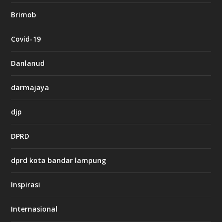
b
Brimob
e
t
c
Covid-19
a
s
i
Danlanud
n
o
darmajaya
h
djp
t
t
DPRD
p
s
:
dprd kota bandar lampung
/
/
s
Inspirasi
o
d
o
Internasional
6