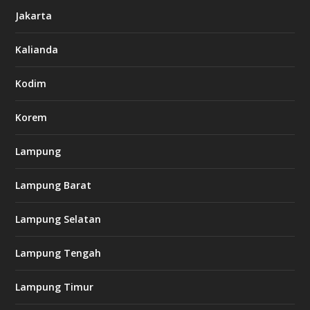
6
Jakarta
-
s
7
Kalianda
7
7
.
Kodim
c
o
m
Korem
Lampung
l
k
Lampung Barat
8
8
c
Lampung Selatan
a
s
i
Lampung Tengah
n
o
Lampung Timur