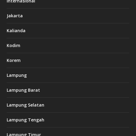
Internasional
6
6
Jakarta
-
s
7
Kalianda
7
7
.
Kodim
c
o
m
Korem
Lampung
l
k
Lampung Barat
8
8
c
Lampung Selatan
a
s
i
Lampung Tengah
n
o
Lampung Timur