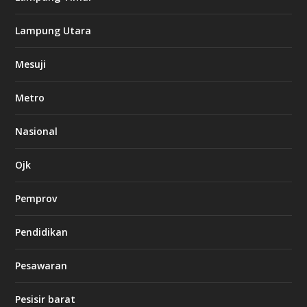
k
Lampung Utara
i
n
Mesuji
g
b
e
Metro
t
8
6
Nasional
c
a
s
Ojk
i
n
Pemprov
o
Pendidikan
d
b
Pesawaran
e
t
1
Pesisir barat
2