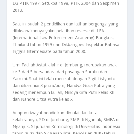
D3 PTIK 1997, Setukpa 1998, PTIK 2004 dan Sespimen
2013.
Saat ini sudah 2 pendidikan dan latihan bergengsi yang
dilaksanakannya yakni pelatihan reserse di ILEA
(International Law Enforcement Academy) Bangkok,
Thailand tahun 1999 dan Dikbangpes Inspektur Bahasa
Inggris Intermediate pada tahun 2000.
Umi Fadilah Astutik lahir di Jombang, merupakan anak
ke 3 dari 5 bersaudara dari pasangan Suratin dan
Yatmini. Saat ini telah menikah dengan Sigit Listyanto
dan dikaruniai 3 putra/putri, Nandya Gitsa Putra yang
sedang menempuh kuliah, Nindya Gifa Putri kelas XII
dan Nandre Gitsa Putra kelas X.
Adapun riwayat pendidikan dimulai dari kota
kelahirannya, SD di Jombang, SMP di Nganjuk, SMEA di
Nganjuk, SI jurusan Kriminologi di Universitas Indonesia
tahun 2003 dan S2 Kajian Ilmu Kepolisian (KIK) tahun