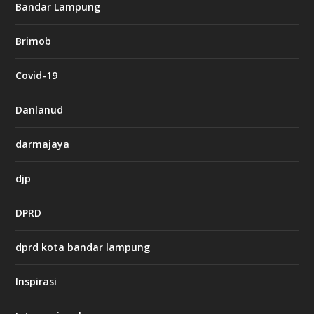
g
Bandar Lampung
n
b
Brimob
e
t
c
Covid-19
a
s
i
Danlanud
n
o
darmajaya
h
djp
t
t
DPRD
p
s
:
dprd kota bandar lampung
/
/
s
Inspirasi
o
d
o