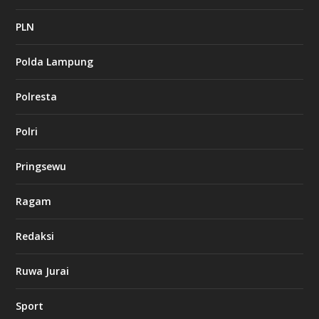
c
a
PLN
s
i
Polda Lampung
n
o
Polresta
l
Polri
u
c
k
Pringsewu
8
c
a
Ragam
s
i
Redaksi
n
o
Ruwa Jurai
w
Sport
3