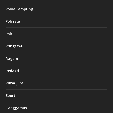
s
i
Polda Lampung
n
o
Polresta
l
Polri
u
c
k
Pringsewu
8
c
a
Ragam
s
i
Redaksi
n
o
Ruwa Jurai
w
Sport
3
8
8
Tanggamus
c