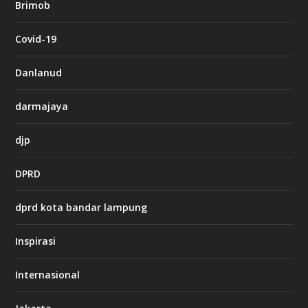
Brimob
e
t
c
Covid-19
a
s
i
Danlanud
n
o
darmajaya
h
djp
t
t
DPRD
p
s
:
dprd kota bandar lampung
/
/
s
Inspirasi
o
d
o
Internasional
6
6