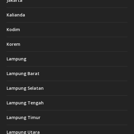
Jakarta
-
s
7
Kalianda
7
7
.
Kodim
c
o
m
Korem
Lampung
l
k
Lampung Barat
8
8
c
Lampung Selatan
a
s
i
Lampung Tengah
n
o
Lampung Timur
k
Lampung Utara