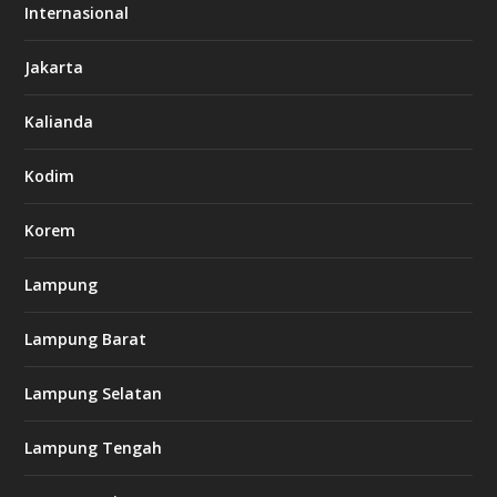
o
Internasional
6
6
Jakarta
-
s
7
Kalianda
7
7
.
Kodim
c
o
m
Korem
Lampung
l
k
Lampung Barat
8
8
c
Lampung Selatan
a
s
i
Lampung Tengah
n
o