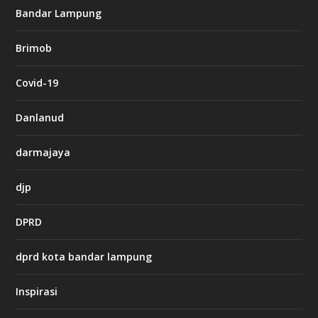
g
Bandar Lampung
n
b
Brimob
e
t
c
Covid-19
a
s
i
Danlanud
n
o
darmajaya
h
djp
t
t
DPRD
p
s
:
dprd kota bandar lampung
/
/
s
Inspirasi
o
d