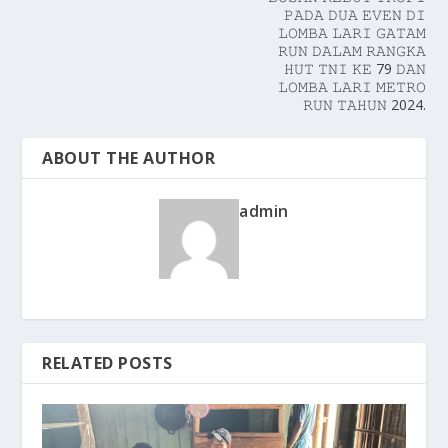
𝙿𝙰𝙳𝙰 𝙳𝚄𝙰 𝙴𝚅𝙴𝙽 𝙳𝙸
𝙻𝙾𝙼𝙱𝙰 𝙻𝙰𝚁𝙸 𝙶𝙰𝚃𝙰𝙼
𝚁𝚄𝙽 𝙳𝙰𝙻𝙰𝙼 𝚁𝙰𝙽𝙶𝙺𝙰
𝙷𝚄𝚃 𝚃𝙽𝙸 𝙺𝙴 79 𝙳𝙰𝙽
𝙻𝙾𝙼𝙱𝙰 𝙻𝙰𝚁𝙸 𝙼𝙴𝚃𝚁𝙾
𝚁𝚄𝙽 𝚃𝙰𝙷𝚄𝙽 2024.
ABOUT THE AUTHOR
admin
RELATED POSTS