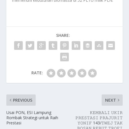
memenuhi kebutuhan biomassa di 52 PLTU milik PLN.
SHARE:
RATE:
PREVIOUS
NEXT
Usai PON, ESI Lampung
𝙺𝙴𝙼𝙱𝙰𝙻𝙸 𝚄𝙺𝙸𝚁
Rombak Strategi untuk Raih
𝙿𝚁𝙴𝚂𝚃𝙰𝚂𝙸 𝙿𝚁𝙰𝙹𝚄𝚁𝙸𝚃
Prestasi
𝚈𝙾𝙽𝙸𝙵 143/𝚃𝚆𝙴𝙹 𝚃𝙰𝙺
𝙱𝙾𝚂𝙰𝙽 𝚁𝙴𝙱𝚄𝚃 𝚃𝚁𝙾𝙵𝙸