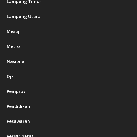
Lampung Timur
k
Lampung Utara
i
n
Mesuji
g
b
e
Metro
t
8
6
Nasional
c
a
s
Ojk
i
n
Pemprov
o
Pendidikan
d
b
Pesawaran
e
t
1
Pesisir barat