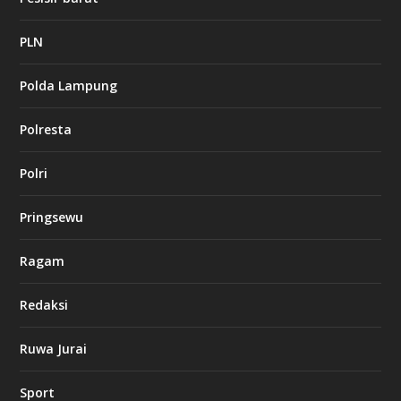
2
c
a
PLN
s
i
Polda Lampung
n
o
Polresta
l
Polri
u
c
k
Pringsewu
8
c
a
Ragam
s
i
Redaksi
n
o
Ruwa Jurai
w
Sport
3