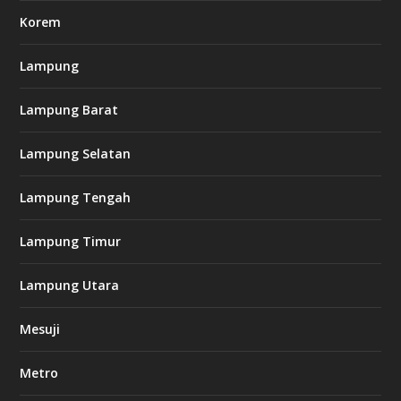
h
Korem
t
t
p
Lampung
s
:
/
Lampung Barat
/
s
Lampung Selatan
o
d
o
Lampung Tengah
6
6
-
Lampung Timur
s
7
7
Lampung Utara
7
.
Mesuji
c
o
m
Metro