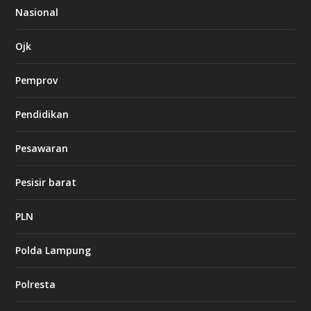
Nasional
l
k
8
Ojk
8
c
a
Pemprov
s
i
Pendidikan
n
o
Pesawaran
k
Pesisir barat
i
n
g
PLN
b
e
t
Polda Lampung
8
6
Polresta
c
a
s