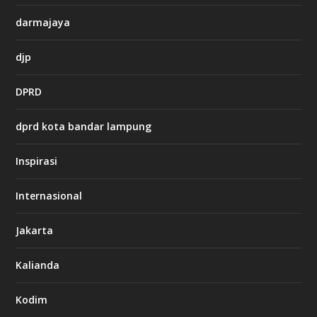
x
8
darmajaya
8
c
a
djp
s
i
DPRD
n
o
dprd kota bandar lampung
g
Inspirasi
n
b
e
Internasional
t
c
a
Jakarta
s
i
Kalianda
n
o
Kodim