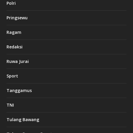
Polri
i
n
o
Pringsewu
Ragam
d
b
e
Redaksi
t
1
Ruwa Jurai
2
c
a
Sport
s
i
n
Tanggamus
o
TNI
l
u
Tulang Bawang
c
k