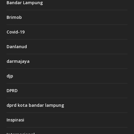
g
Bandar Lampung
n
b
Brimob
e
t
c
Covid-19
a
s
i
Danlanud
n
o
darmajaya
h
djp
t
t
DPRD
p
s
:
dprd kota bandar lampung
/
/
s
Inspirasi
o
d
o