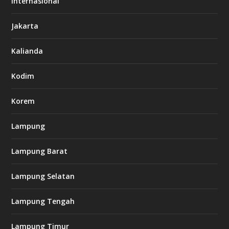
Internasional
6
6
Jakarta
-
s
7
Kalianda
7
7
.
Kodim
c
o
m
Korem
Lampung
l
k
Lampung Barat
8
8
c
Lampung Selatan
a
s
i
Lampung Tengah
n
o
Lampung Timur