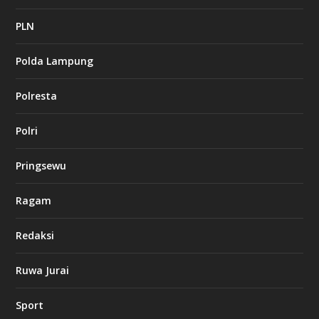
c
a
PLN
s
i
Polda Lampung
n
o
Polresta
l
Polri
u
c
k
Pringsewu
8
c
a
Ragam
s
i
Redaksi
n
o
Ruwa Jurai
w
Sport
3