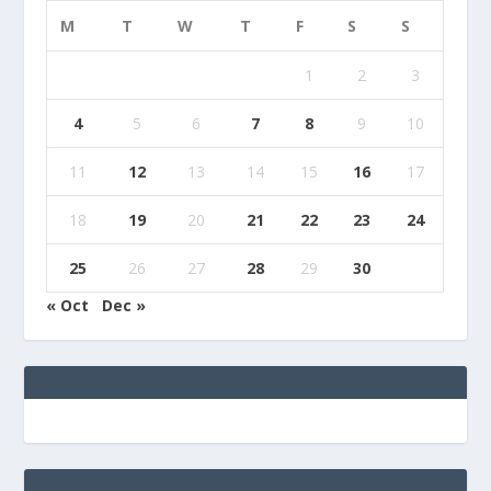
M
T
W
T
F
S
S
1
2
3
4
5
6
7
8
9
10
11
12
13
14
15
16
17
18
19
20
21
22
23
24
25
26
27
28
29
30
« Oct
Dec »
e
g