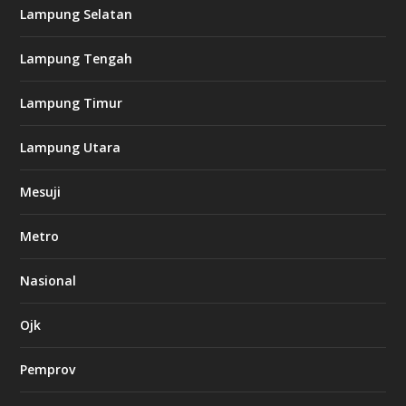
c
Lampung Selatan
a
s
i
Lampung Tengah
n
o
Lampung Timur
k
Lampung Utara
i
n
Mesuji
g
b
e
Metro
t
8
6
Nasional
c
a
s
Ojk
i
n
Pemprov
o