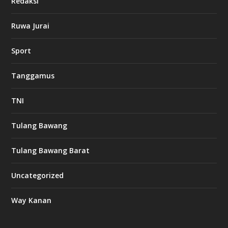
Redaksi
n
o
Ruwa Jurai
w
Sport
3
8
8
Tanggamus
c
a
s
TNI
i
n
o
Tulang Bawang
Tulang Bawang Barat
t
k
Uncategorized
6
6
Way Kanan
O
s