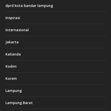
:
dprd kota bandar lampung
/
/
s
Inspirasi
o
d
o
Internasional
6
6
Jakarta
-
s
7
Kalianda
7
7
.
Kodim
c
o
m
Korem
Lampung
l
k
Lampung Barat
8
8