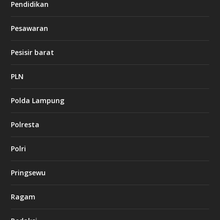
Pendidikan
d
b
Pesawaran
e
t
1
Pesisir barat
2
c
a
PLN
s
i
Polda Lampung
n
o
Polresta
l
Polri
u
c
k
Pringsewu
8
c
a
Ragam
s
i