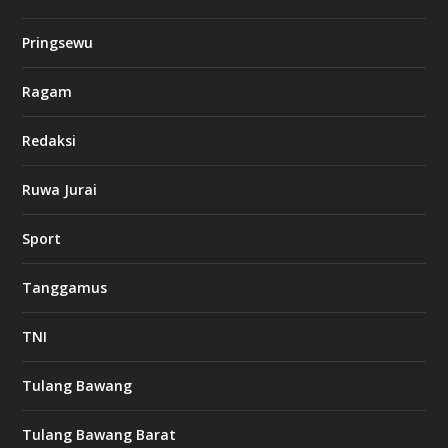
c
k
Pringsewu
8
c
a
Ragam
s
i
Redaksi
n
o
Ruwa Jurai
w
Sport
3
8
8
Tanggamus
c
a
s
TNI
i
n
o
Tulang Bawang
Tulang Bawang Barat