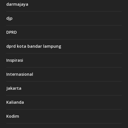
darmajaya
h
djp
t
t
DPRD
p
s
:
dprd kota bandar lampung
/
/
s
Inspirasi
o
d
o
Internasional
6
6
Jakarta
-
s
7
Kalianda
7
7
.
Kodim
c
o