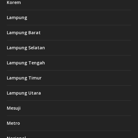
m
Korem
Lampung
l
k
Lampung Barat
8
8
c
Lampung Selatan
a
s
i
Lampung Tengah
n
o
Lampung Timur
k
Lampung Utara
i
n
Mesuji
g
b
e
Metro
t
8
6