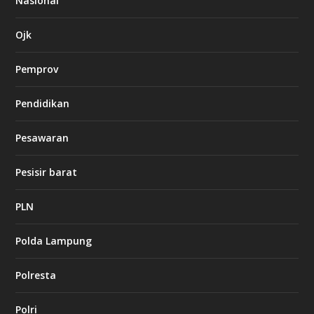
Nasional
c
a
s
Ojk
i
n
Pemprov
o
Pendidikan
d
b
Pesawaran
e
t
1
Pesisir barat
2
c
a
PLN
s
i
Polda Lampung
n
o
Polresta
l
Polri
u