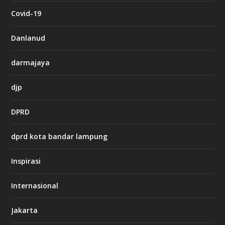
c
Covid-19
a
s
i
Danlanud
n
o
darmajaya
h
djp
t
t
DPRD
p
s
:
dprd kota bandar lampung
/
/
s
Inspirasi
o
d
o
Internasional
6
6
Jakarta
-
s