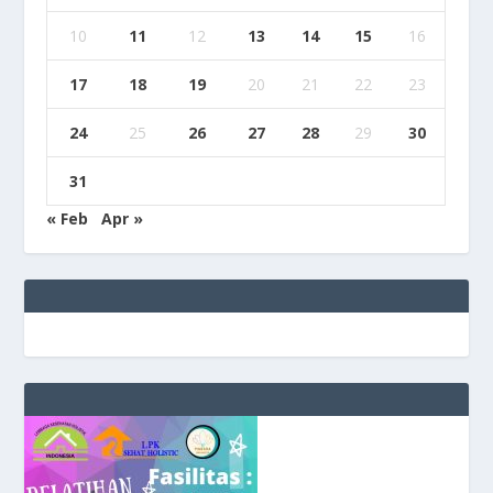
10
11
12
13
14
15
16
17
18
19
20
21
22
23
24
25
26
27
28
29
30
31
« Feb
Apr »
e
g
b
9
9
c