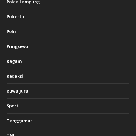
Polda Lampung
n
o
Polresta
l
Polri
u
c
k
Pringsewu
8
c
a
Ragam
s
i
Redaksi
n
o
Ruwa Jurai
w
Sport
3
8
8
Tanggamus
c
a
s
TNI