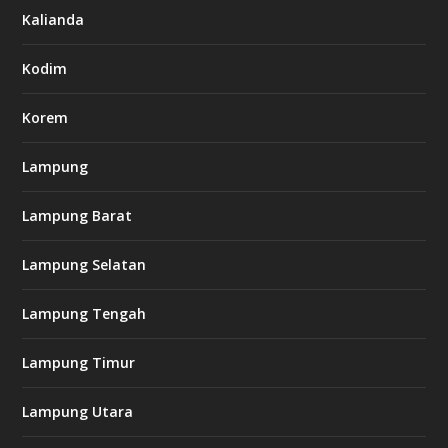
7
Kalianda
7
7
.
Kodim
c
o
m
Korem
Lampung
l
k
Lampung Barat
8
8
c
Lampung Selatan
a
s
i
Lampung Tengah
n
o
Lampung Timur
k
Lampung Utara
i
n