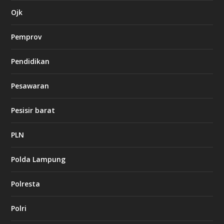
a
s
Ojk
i
n
Pemprov
o
Pendidikan
d
b
Pesawaran
e
t
1
Pesisir barat
2
c
a
PLN
s
i
Polda Lampung
n
o
Polresta
l
Polri
u
c