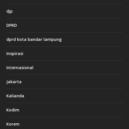
h
djp
t
t
DPRD
p
s
:
dprd kota bandar lampung
/
/
s
Inspirasi
o
d
o
Internasional
6
6
Jakarta
-
s
7
Kalianda
7
7
.
Kodim
c
o
m
Korem