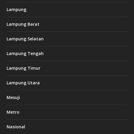
Lampung
l
k
Lampung Barat
8
8
c
Lampung Selatan
a
s
i
Lampung Tengah
n
o
Lampung Timur
k
Lampung Utara
i
n
Mesuji
g
b
e
Metro
t
8
6
Nasional
c