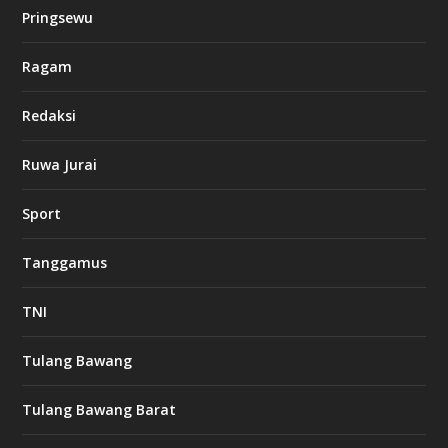
k
Pringsewu
8
c
a
Ragam
s
i
Redaksi
n
o
Ruwa Jurai
w
Sport
3
8
8
Tanggamus
c
a
s
TNI
i
n
o
Tulang Bawang
Tulang Bawang Barat
t
k