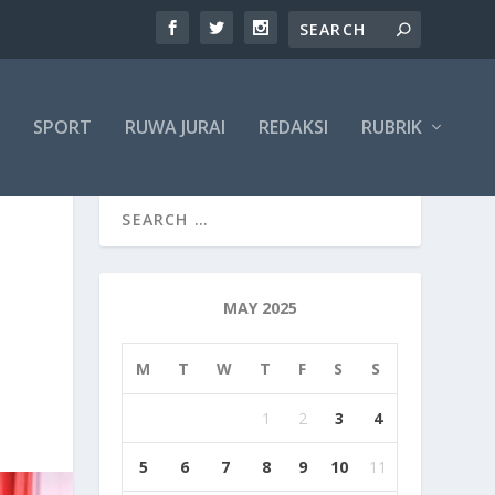
SPORT
RUWA JURAI
REDAKSI
RUBRIK
MAY 2025
M
T
W
T
F
S
S
1
2
3
4
5
6
7
8
9
10
11