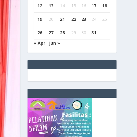
12
13
14
15
16
17
18
19
20
21
22
23
24
25
26
27
28
29
30
31
« Apr
Jun »
e
g
b
9
9
c
a
s
i
n