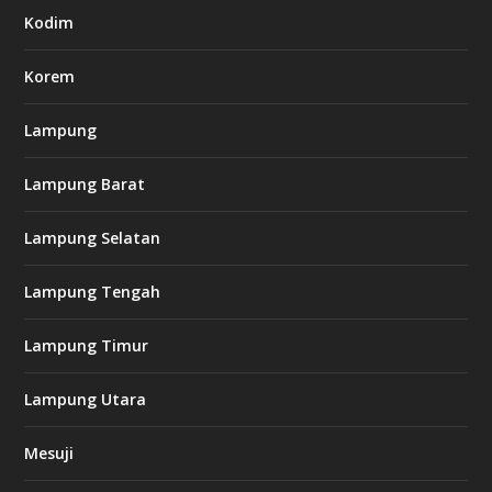
.
Kodim
c
o
m
Korem
Lampung
l
k
Lampung Barat
8
8
c
Lampung Selatan
a
s
i
Lampung Tengah
n
o
Lampung Timur
k
Lampung Utara
i
n
Mesuji
g
b