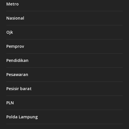
e
Metro
t
8
6
Nasional
c
a
s
Ojk
i
n
Pemprov
o
Pendidikan
d
b
Pesawaran
e
t
1
Pesisir barat
2
c
a
PLN
s
i
Polda Lampung
n
o