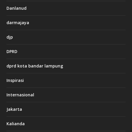
s
i
Danlanud
n
o
darmajaya
h
djp
t
t
DPRD
p
s
:
dprd kota bandar lampung
/
/
s
Inspirasi
o
d
o
Internasional
6
6
Jakarta
-
s
7
Kalianda
7
7