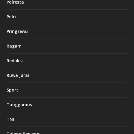
Polresta
l
Polri
u
c
k
Pringsewu
8
c
a
Ragam
s
i
Redaksi
n
o
Ruwa Jurai
w
Sport
3
8
8
Tanggamus
c
a
s
TNI
i
n
o
Tulang Bawang