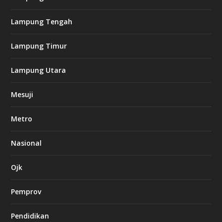
a
s
i
Lampung Tengah
n
o
Lampung Timur
k
Lampung Utara
i
n
Mesuji
g
b
e
Metro
t
8
6
Nasional
c
a
s
Ojk
i
n
Pemprov
o
Pendidikan