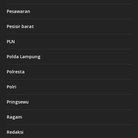
d
b
Pesawaran
e
t
1
Pesisir barat
2
c
a
PLN
s
i
Polda Lampung
n
o
Polresta
l
Polri
u
c
k
Pringsewu
8
c
a
Ragam
s
i
Redaksi
n
o