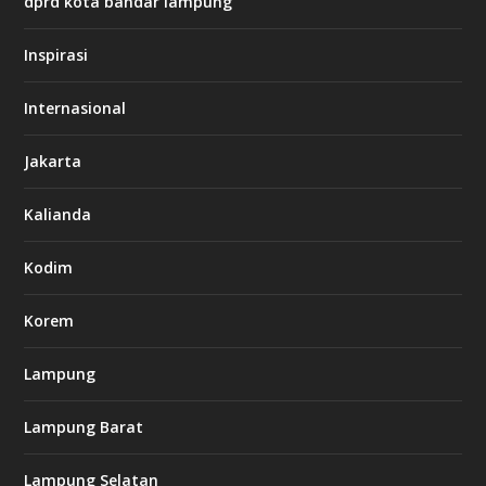
dprd kota bandar lampung
/
/
s
Inspirasi
o
d
o
Internasional
6
6
Jakarta
-
s
7
Kalianda
7
7
.
Kodim
c
o
m
Korem
Lampung
l
k
Lampung Barat
8
8
c
Lampung Selatan