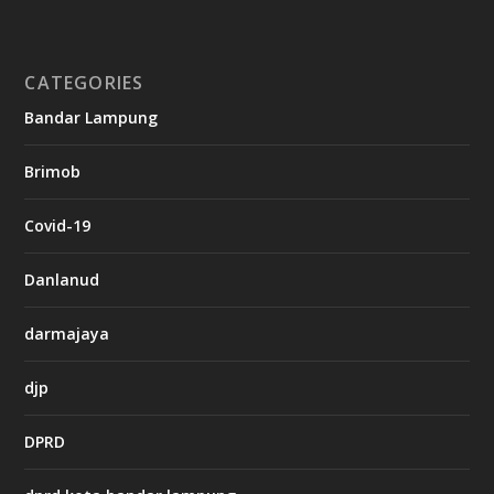
i
n
o
CATEGORIES
g
Bandar Lampung
n
b
Brimob
e
t
c
Covid-19
a
s
i
Danlanud
n
o
darmajaya
h
djp
t
t
DPRD
p
s
: