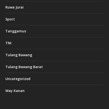
Ruwa Jurai
w
Sport
3
8
8
Tanggamus
c
a
s
TNI
i
n
o
Tulang Bawang
Tulang Bawang Barat
t
k
Uncategorized
6
6
Way Kanan
O
s
v